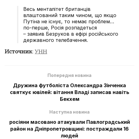
Весь менталітет британців
влаштований таким чином, що якщо
Путіна не існує, то немає проблем…
по-перше, Росія розпадеться
– заявив Безруков в ефірі російського
державного телебачення.
Источник
:
УНН
Попередня новина
Дружина футболіста Олександра Зінченка
святкує ювілей: вітання Владі записав навіть
Бекхем
Наступна новина
росіяни масовано атакували Павлоградський
район на Дніпропетровщині: постраждали 16
людей