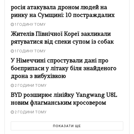
росія атакувала дроном людей на
ринку на Сумщині: 10 постраждалих
1 ГОДИНУ ТОМУ
Жителів Північної Кореї закликали
рятуватися від спеки супом із собак
1 ГОДИНУ ТОМУ
У Німеччині спростували дані про
боєприпаси у літаку біля знайденого
дрона з вибухівкою
2 ГОДИНИ ТОМУ
BYD розширює лінійку Yangwang U8L
новим флагманським кросовером
2 ГОДИНИ ТОМУ
ПОКАЗАТИ ЩЕ