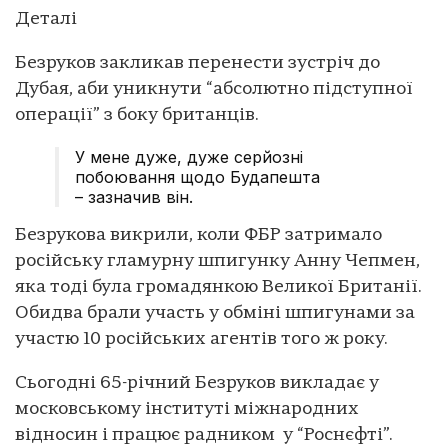
Деталі
Безруков закликав перенести зустріч до
Дубая, аби уникнути “абсолютно підступної
операції” з боку британців.
У мене дуже, дуже серйозні
побоювання щодо Будапешта
– зазначив він.
Безрукова викрили, коли ФБР затримало
російську гламурну шпигунку Анну Чепмен,
яка тоді була громадянкою Великої Британії.
Обидва брали участь у обміні шпигунами за
участю 10 російських агентів того ж року.
Сьогодні 65-річний Безруков викладає у
московському інституті міжнародних
відносин і працює радником у “Роснєфті”.