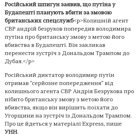
Російський шпигун заявив, що путіна у
Будапешті планують вбити за змовою
британських спецслужб
<p>Колишній агент
СВР андрій безруков попередив володимира
путіна про британську змову з метою його
вбивства в Будапешті. Він закликав
перенести зустріч з Дональдом Трампом до
Дубая.</p>
Російський диктатор володимир путін
отримав “серйозне попередження” від
колишнього агента СВР Андрія Безрукова про
нібито британську змову з метою його
вбивства, якщо він вирішить поїхати до
Угорщини на зустріч із Дональдом Трампом.
Про це йдеться у матеріалі Еxpress, пише
УНН
.