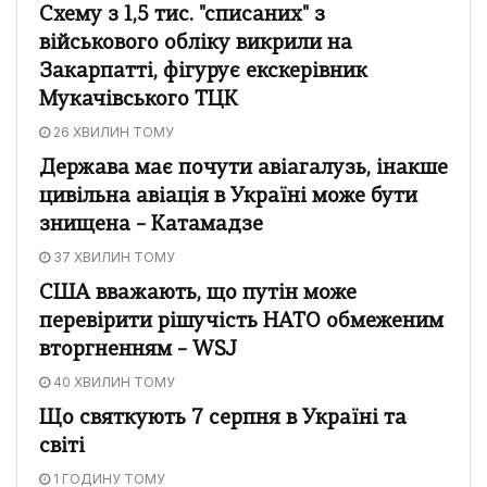
Схему з 1,5 тис. "списаних" з
військового обліку викрили на
Закарпатті, фігурує екскерівник
Мукачівського ТЦК
26 ХВИЛИН ТОМУ
Держава має почути авіагалузь, інакше
цивільна авіація в Україні може бути
знищена – Катамадзе
37 ХВИЛИН ТОМУ
США вважають, що путін може
перевірити рішучість НАТО обмеженим
вторгненням – WSJ
40 ХВИЛИН ТОМУ
Що святкують 7 серпня в Україні та
світі
1 ГОДИНУ ТОМУ