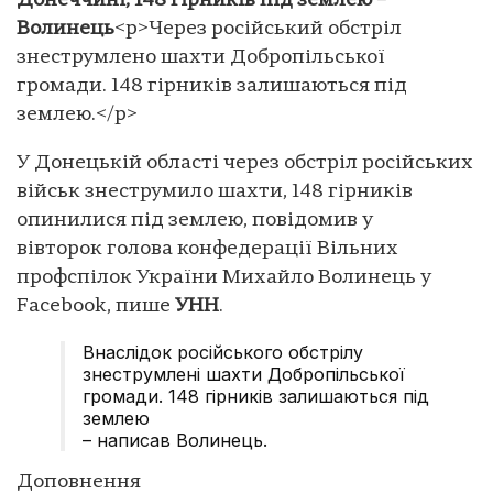
Донеччині, 148 гірників під землею –
Волинець
<p>Через російський обстріл
знеструмлено шахти Добропільської
громади. 148 гірників залишаються під
землею.</p>
У Донецькій області через обстріл російських
військ знеструмило шахти, 148 гірників
опинилися під землею, повідомив у
вівторок голова конфедерації Вільних
профспілок України Михайло Волинець у
Facebook, пише
УНН
.
Внаслідок російського обстрілу
знеструмлені шахти Добропільської
громади. 148 гірників залишаються під
землею
– написав Волинець.
Доповнення