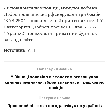
Як повідомляли у поліції, минулої доби на
Добропілля війська рф скерували три бомби
“КАБ-250” – пошкоджено 2 приватних оселі. У
Святогорівці Добропільської ТГ два БПЛА
“Герань-2” пошкодили приватний будинок і
заклад освіти.
Источник
:
УНН
Попередня новина
У Вінниці чоловік з пістолетом оголошував
хвилину мовчання: зброя виявилася іграшковою
– поліція
Наступна новина
Прощавай літо: яка погода очікує на українців