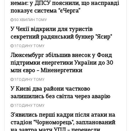
немає: у ДПСУ пояснили, що насправді
показує система “єЧерга”
50 ХВИЛИН ТОМУ
У Чехії відкрили для туристів
секретний радянський бункер "Ясир"
1 ГОДИНУ ТОМУ
Люксембург збільшив внесок у Фонд
підтримки енергетики України до 30
млн євро – Міненергетики
1 ГОДИНУ ТОМУ
У Києві два райони частково
залишились без світла через аварію
1 ГОДИНУ ТОМУ
З'явились перші кадри після атаки на
стадіон "Чорноморець", запланований
на завтра матч УПЛ – перенесли