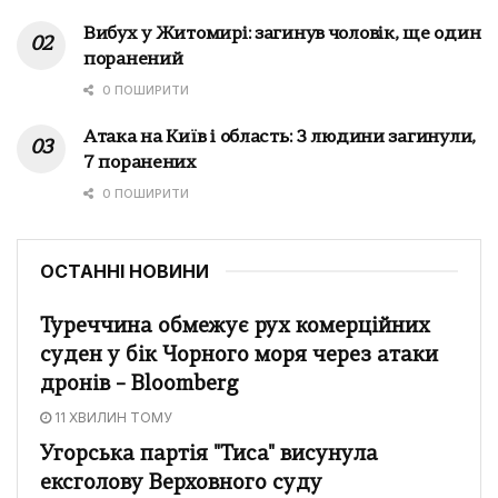
Вибух у Житомирі: загинув чоловік, ще один
поранений
0 ПОШИРИТИ
Атака на Київ і область: 3 людини загинули,
7 поранених
0 ПОШИРИТИ
ОСТАННІ НОВИНИ
Туреччина обмежує рух комерційних
суден у бік Чорного моря через атаки
дронів – Bloomberg
11 ХВИЛИН ТОМУ
Угорська партія "Тиса" висунула
ексголову Верховного суду