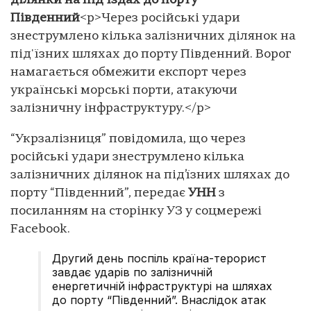
ділянки на під'їздах до порту
Південний
<p>Через російські удари
знеструмлено кілька залізничних ділянок на
під'їзних шляхах до порту Південний. Ворог
намагається обмежити експорт через
українські морські порти, атакуючи
залізничну інфраструктуру.</p>
“Укрзалізниця” повідомила, що через
російські удари знеструмлено кілька
залізничних ділянок на під’їзних шляхах до
порту “Південний”, передає
УНН
з
посиланням на сторінку УЗ у соцмережі
Facebook.
Другий день поспіль країна-терорист
завдає ударів по залізничній
енергетичній інфраструктурі на шляхах
до порту “Південний”. Внаслідок атак