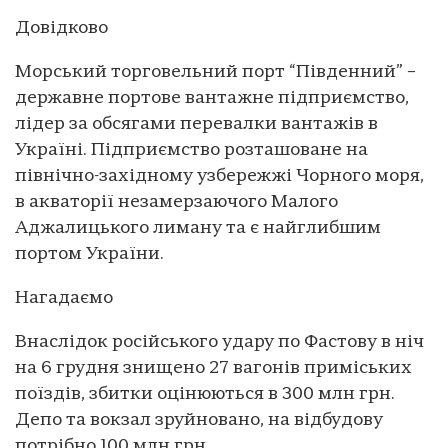
Довідково
Морський торговельний порт “Південний” –
державне портове вантажне підприємство,
лідер за обсягами перевалки вантажів в
Україні. Підприємство розташоване на
північно-західному узбережжі Чорного моря,
в акваторії незамерзаючого Малого
Аджалицького лиману та є найглибшим
портом України.
Нагадаємо
Внаслідок російського удару по Фастову в ніч
на 6 грудня знищено 27 вагонів приміських
поїздів, збитки оцінюються в 300 млн грн.
Депо та вокзал зруйновано, на відбудову
потрібно 100 млн грн.