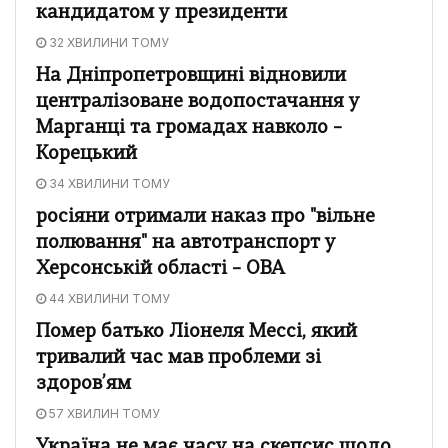
кандидатом у президенти
32 ХВИЛИНИ ТОМУ
На Дніпропетровщині відновили
централізоване водопостачання у
Марганці та громадах навколо –
Корецький
34 ХВИЛИНИ ТОМУ
росіяни отримали наказ про "вільне
полювання" на автотранспорт у
Херсонській області – ОВА
44 ХВИЛИНИ ТОМУ
Помер батько Ліонеля Мессі, який
тривалий час мав проблеми зі
здоров’ям
57 ХВИЛИН ТОМУ
Україна не має часу на скепсис щодо