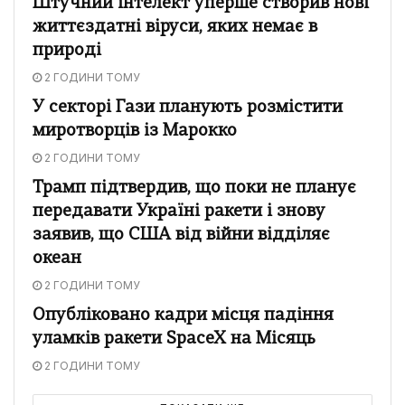
Штучний інтелект уперше створив нові
життєздатні віруси, яких немає в
природі
2 ГОДИНИ ТОМУ
У секторі Гази планують розмістити
миротворців із Марокко
2 ГОДИНИ ТОМУ
Трамп підтвердив, що поки не планує
передавати Україні ракети і знову
заявив, що США від війни відділяє
океан
2 ГОДИНИ ТОМУ
Опубліковано кадри місця падіння
уламків ракети SpaceX на Місяць
2 ГОДИНИ ТОМУ