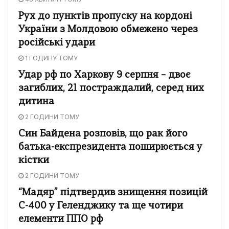
Рух до пунктів пропуску на кордоні
України з Молдовою обмежено через
російські удари
1 ГОДИНУ ТОМУ
Удар рф по Харкову 9 серпня – двоє
загиблих, 21 постраждалий, серед них
дитина
2 ГОДИНИ ТОМУ
Син Байдена розповів, що рак його
батька-експрезидента поширюється у
кістки
2 ГОДИНИ ТОМУ
“Мадяр” підтвердив знищення позицій
С-400 у Геленджику та ще чотири
елементи ППО рф