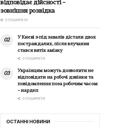
відповідає дійсності –
зовнішня розвідка
0 ПОШИРИТИ
У Києві з-під завалів дістали двох
постраждалих, після влучання
стався витік аміаку
0 ПОШИРИТИ
Українцям можуть дозволити не
відповідати на робочі дзвінки та
повідомлення поза робочим часом
– нардеп
0 ПОШИРИТИ
ОСТАННІ НОВИНИ