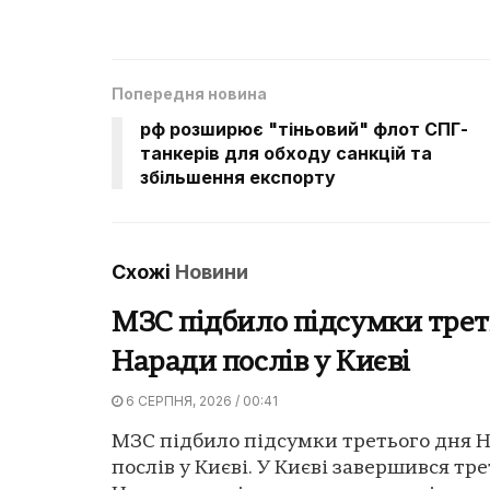
Попередня новина
рф розширює "тіньовий" флот СПГ-
танкерів для обходу санкцій та
збільшення експорту
Схожі
Новини
МЗС підбило підсумки трет
Наради послів у Києві
6 СЕРПНЯ, 2026 / 00:41
МЗС підбило підсумки третього дня 
послів у Києві. У Києві завершився тр