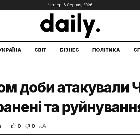
Четвер, 6 Серпня, 2026
УКРАЇНА
СВІТ
БІЗНЕС
ПОЛІТИКА
С
ом доби атакували 
ранені та руйнуванн
A
0
0
В
A