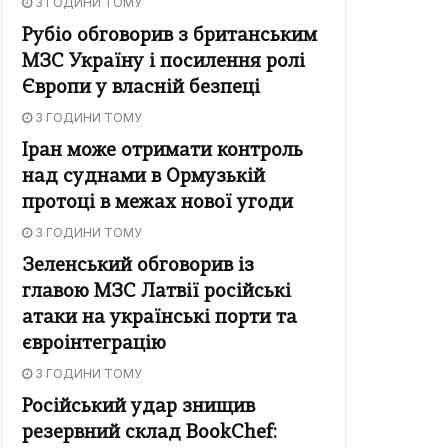
3 ГОДИНИ ТОМУ
Рубіо обговорив з британським
МЗС Україну і посилення ролі
Європи у власній безпеці
3 ГОДИНИ ТОМУ
Іран може отримати контроль
над суднами в Ормузькій
протоці в межах нової угоди
3 ГОДИНИ ТОМУ
Зеленський обговорив із
главою МЗС Латвії російські
атаки на українські порти та
євроінтеграцію
3 ГОДИНИ ТОМУ
Російський удар знищив
резервний склад BookChef: