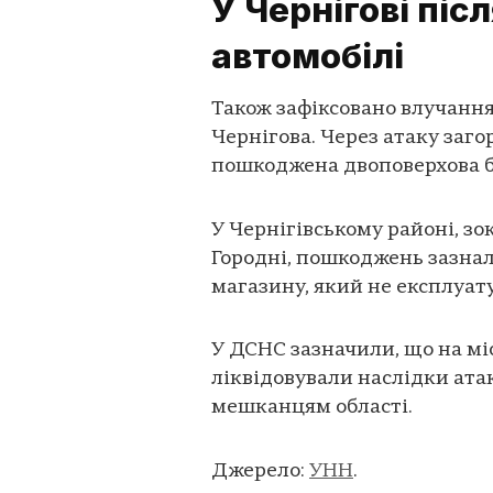
У Чернігові піс
автомобілі
Також зафіксовано влучання
Чернігова. Через атаку загор
пошкоджена двоповерхова б
У Чернігівському районі, зо
Городні, пошкоджень зазнал
магазину, який не експлуат
У ДСНС зазначили, що на мі
ліквідовували наслідки ата
мешканцям області.
Джерело:
УНН
.