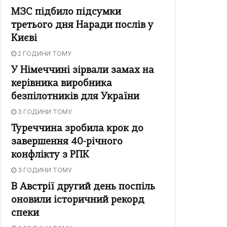
МЗС підбило підсумки
третього дня Наради послів у
Києві
2 ГОДИНИ ТОМУ
У Німеччині зірвали замах на
керівника виробника
безпілотників для України
3 ГОДИНИ ТОМУ
Туреччина зробила крок до
завершення 40-річного
конфлікту з РПК
3 ГОДИНИ ТОМУ
В Австрії другий день поспіль
оновили історичний рекорд
спеки