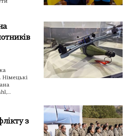
ети
на
лотників
ка
. Німецькі
фана
,...
флікту з