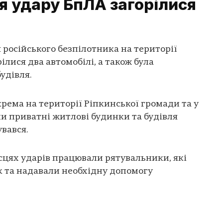
ля удару БпЛА загорілися
 російського безпілотника на території
ілися два автомобілі, а також була
удівля.
крема на території Ріпкинської громади та у
и приватні житлові будинки та будівля
увався.
сцях ударів працювали рятувальники, які
к та надавали необхідну допомогу