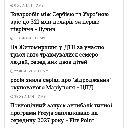
6 ХВИЛИН ТОМУ
Товарообіг між Сербією та Україною
зріс до 321 млн доларів за перше
півріччя – Вучич
16 ХВИЛИН ТОМУ
На Житомирщині у ДТП за участю
трьох авто травмувалися семеро
людей, серед них двоє дітей
22 ХВИЛИНИ ТОМУ
росія зняла серіал про "відродження"
окупованого Маріуполя – ЦПД
35 ХВИЛИН ТОМУ
Повноцінний запуск антибалістичної
програми Freyja заплановано на
середину 2027 року – Fire Point