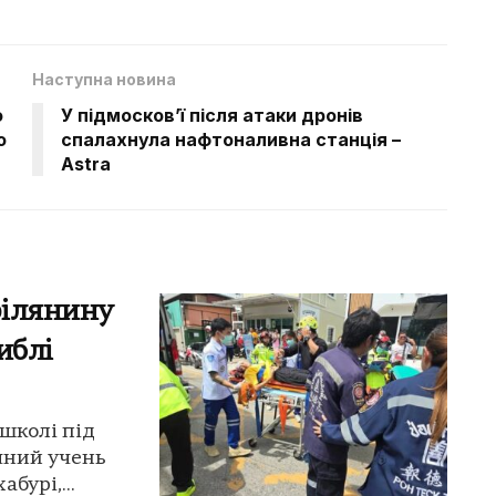
Наступна новина
о
У підмосков’ї після атаки дронів
ю
спалахнула нафтоналивна станція –
Astra
рілянину
иблі
 школі під
ічний учень
бурі,...