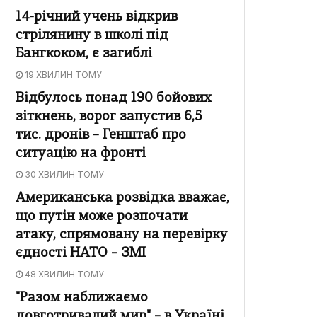
14-річний учень відкрив
стрілянину в школі під
Бангкоком, є загиблі
19 ХВИЛИН ТОМУ
Відбулось понад 190 бойових
зіткнень, ворог запустив 6,5
тис. дронів – Генштаб про
ситуацію на фронті
30 ХВИЛИН ТОМУ
Американська розвідка вважає,
що путін може розпочати
атаку, спрямовану на перевірку
єдності НАТО – ЗМІ
48 ХВИЛИН ТОМУ
"Разом наближаємо
довготривалий мир" – в Україні