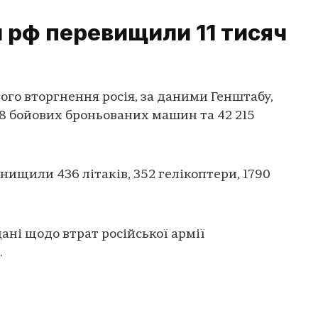
и рф перевищили 11 тисяч
го вторгнення росія, за даними Генштабу,
578 бойових броньованих машин та 42 215
знищили 436 літаків, 352 гелікоптери, 1790
ані щодо втрат російської армії
.