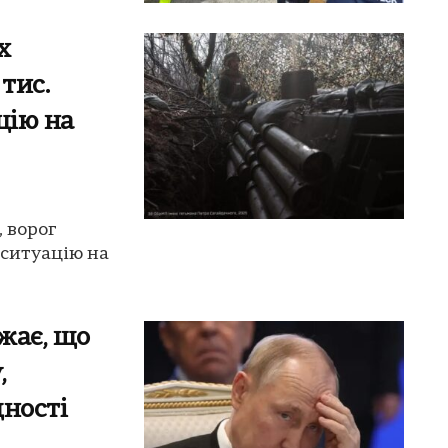
х
 тис.
цію на
, ворог
 ситуацію на
жає, що
,
дності