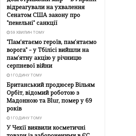
відреагували на ухвалення
Сенатом США закону про
"пекельні" санкції
59 ХВИЛИН ТОМУ
"Пам'ятаємо героїв, пам'ятаємо
ворога" – у Тбілісі вийшли на
пам'ятну акцію у річницю
серпневої війни
1 ГОДИНУ ТОМУ
Британський продюсер Вільям
Орбіт, відомий роботою з
Мадонною та Blur, помер у 69
років
1 ГОДИНУ ТОМУ
У Чехії виявили косметичні