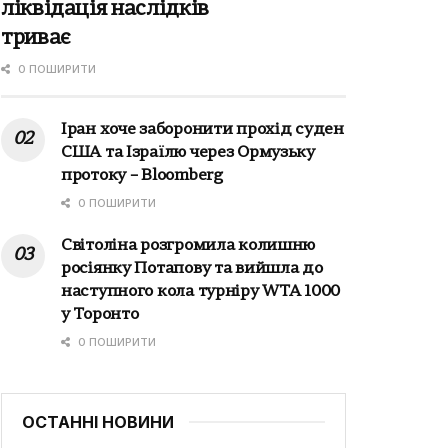
ліквідація наслідків
триває
0 ПОШИРИТИ
Іран хоче заборонити прохід суден
США та Ізраїлю через Ормузьку
протоку – Bloomberg
0 ПОШИРИТИ
Світоліна розгромила колишню
росіянку Потапову та вийшла до
наступного кола турніру WTA 1000
у Торонто
0 ПОШИРИТИ
ОСТАННІ НОВИНИ