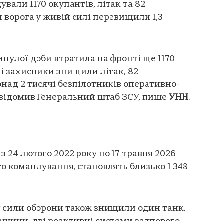
ували 1170 окупантів, літак та 82
 ворога у живій силі перевищили 1,3
инулої доби втратила на фронті ще 1170
кі захисники знищили літак, 82
онад 2 тисячі безпілотників оперативно-
овідомив Генеральний штаб ЗСУ, пише
УНН
.
 з 24 лютого 2022 року по 17 травня 2026
го командування, становлять близько 1 348
у сили оборони також знищили один танк,