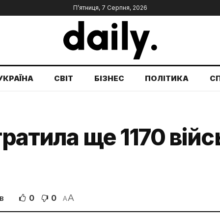
П’ятниця, 7 Серпня, 2026
УКРАЇНА
СВІТ
БІЗНЕС
ПОЛІТИКА
С
тратила ще 1170 війс
A
0
0
В
A