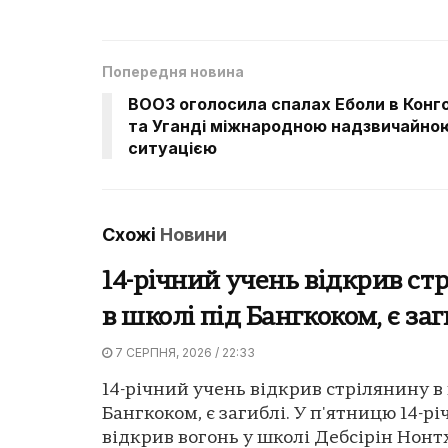
Попередня новина
ВООЗ оголосила спалах Еболи в Конг
та Уганді міжнародною надзвичайно
ситуацією
Схожі
Новини
14-річний учень відкрив ст
в школі під Бангкоком, є заг
7 СЕРПНЯ, 2026 / 22:33
14-річний учень відкрив стрілянину в
Бангкоком, є загиблі. У п'ятницю 14-р
відкрив вогонь у школі Дебсірін Нонтха