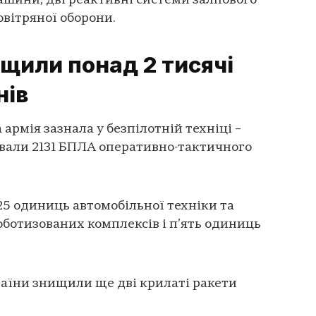
ашини, дві реактивні системи залпового
овітряної оборони.
ищили понад 2 тисячі
нів
армія зазнала у безпілотній техніці –
дували 2131 БПЛА оперативно-тактичного
5 одиниць автомобільної техніки та
оботизованих комплексів і п’ять одиниць
раїни знищили ще дві крилаті ракети