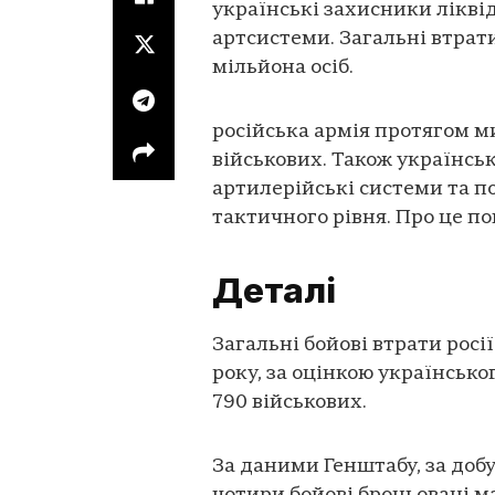
українські захисники ліквід
артсистеми. Загальні втрати
мільйона осіб.
російська армія протягом м
військових. Також українсь
артилерійські системи та п
тактичного рівня. Про це п
Деталі
Загальні бойові втрати росії
року, за оцінкою українсько
790 військових.
За даними Генштабу, за доб