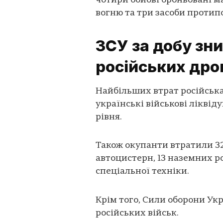
чотири бойові броньовані м
вогню та три засоби протип
ЗСУ за добу зн
російських дро
Найбільших втрат російська 
українські військові лікві
рівня.
Також окупанти втратили 32
автоцистерн, 13 наземних р
спеціальної техніки.
Крім того, Сили оборони Ук
російських військ.