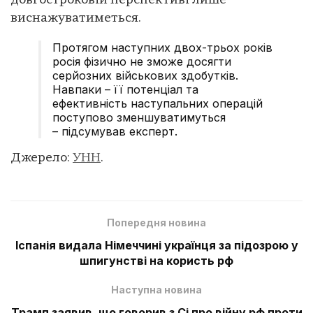
довгостроковій перспективі лише
виснажуватиметься.
Протягом наступних двох-трьох років
росія фізично не зможе досягти
серйозних військових здобутків.
Навпаки – її потенціал та
ефективність наступальних операцій
поступово зменшуватимуться
– підсумував експерт.
Джерело:
УНН
.
Попередня новина
Іспанія видала Німеччині українця за підозрою у
шпигунстві на користь рф
Наступна новина
Трамп заявив, що говорив з Сі про війну рф проти