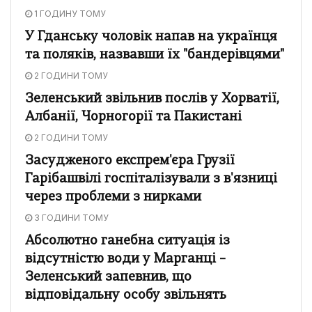
1 ГОДИНУ ТОМУ
У Гданську чоловік напав на українця
та поляків, назвавши їх "бандерівцями"
2 ГОДИНИ ТОМУ
Зеленський звільнив послів у Хорватії,
Албанії, Чорногорії та Пакистані
2 ГОДИНИ ТОМУ
Засудженого експрем'єра Грузії
Гарібашвілі госпіталізували з в'язниці
через проблеми з нирками
3 ГОДИНИ ТОМУ
Абсолютно ганебна ситуація із
відсутністю води у Марганці –
Зеленський запевнив, що
відповідальну особу звільнять