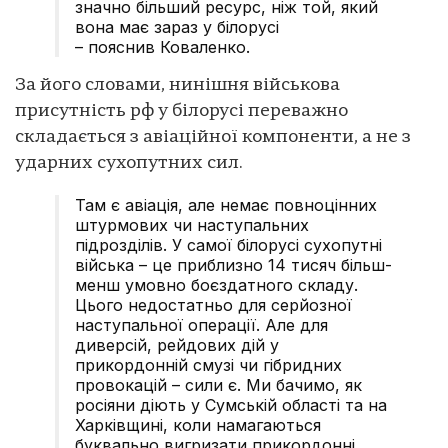
значно більший ресурс, ніж той, який
вона має зараз у білорусі
– пояснив Коваленко.
За його словами, нинішня військова
присутність рф у білорусі переважно
складається з авіаційної компоненти, а не з
ударних сухопутних сил.
Там є авіація, але немає повноцінних
штурмових чи наступальних
підрозділів. У самої білорусі сухопутні
війська – це приблизно 14 тисяч більш-
менш умовно боєздатного складу.
Цього недостатньо для серйозної
наступальної операції. Але для
диверсій, рейдових дій у
прикордонній смузі чи гібридних
провокацій – сили є. Ми бачимо, як
росіяни діють у Сумській області та на
Харківщині, коли намагаються
буквально вигризати прикордонні