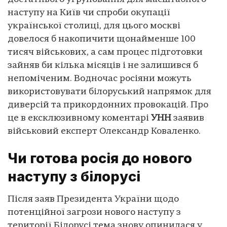
наступу на Київ чи спроби окупації
української столиці, для цього москві
довелося б накопичити щонайменше 100
тисяч військових, а сам процес підготовки
зайняв би кілька місяців і не залишився б
непоміченим. Водночас росіяни можуть
використовувати білоруський напрямок для
диверсій та прикордонних провокацій. Про
це в ексклюзивному коментарі
УНН
заявив
військовий експерт Олександр Коваленко.
Чи готова росія до нового
наступу з білорусі
Після заяв Президента України щодо
потенційної загрози нового наступу з
території Білорусі тема знову опинилася у