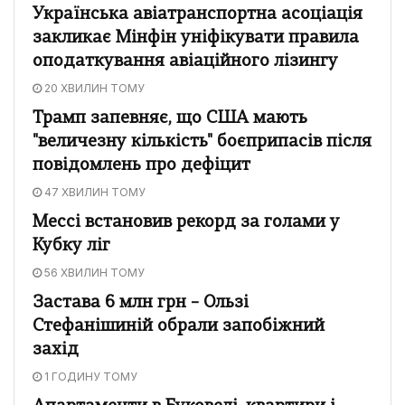
Українська авіатранспортна асоціація
закликає Мінфін уніфікувати правила
оподаткування авіаційного лізингу
20 ХВИЛИН ТОМУ
Трамп запевняє, що США мають
"величезну кількість" боєприпасів після
повідомлень про дефіцит
47 ХВИЛИН ТОМУ
Мессі встановив рекорд за голами у
Кубку ліг
56 ХВИЛИН ТОМУ
Застава 6 млн грн – Ользі
Стефанішиній обрали запобіжний
захід
1 ГОДИНУ ТОМУ