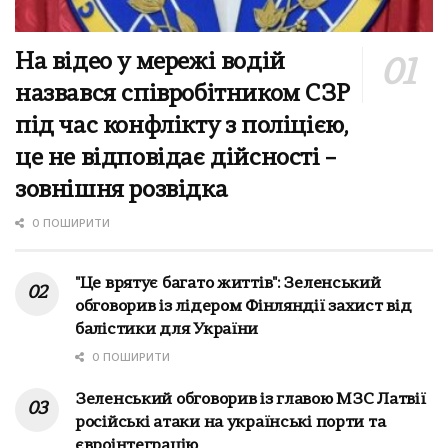
На відео у мережі водій
назвався співробітником СЗР
під час конфлікту з поліцією,
це не відповідає дійсності –
зовнішня розвідка
0 ПОШИРИТИ
"Це врятує багато життів": Зеленський
обговорив із лідером Фінляндії захист від
балістики для України
0 ПОШИРИТИ
Зеленський обговорив із главою МЗС Латвії
російські атаки на українські порти та
євроінтеграцію