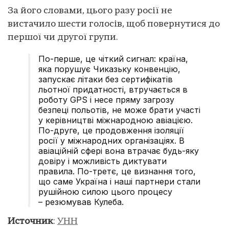
За його словами, цього разу росії не
вистачило шести голосів, щоб повернутися до
першої чи другої групи.
По-перше, це чіткий сигнал: країна,
яка порушує Чиказьку конвенцію,
запускає літаки без сертифікатів
льотної придатності, втручається в
роботу GPS і несе пряму загрозу
безпеці польотів, не може брати участі
у керівництві міжнародною авіацією.
По-друге, це продовження ізоляції
росії у міжнародних організаціях. В
авіаційній сфері вона втрачає будь-яку
довіру і можливість диктувати
правила. По-третє, це визнання того,
що саме Україна і наші партнери стали
рушійною силою цього процесу
– резюмував Кулеба.
Источник
:
УНН