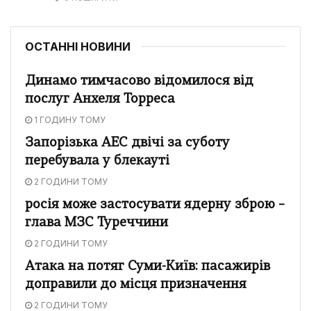
ОСТАННІ НОВИНИ
Динамо тимчасово відомилося від
послуг Анхеля Торреса
1 ГОДИНУ ТОМУ
Запорізька АЕС двічі за суботу
перебувала у блекауті
2 ГОДИНИ ТОМУ
росія може застосувати ядерну зброю –
глава МЗС Туреччини
2 ГОДИНИ ТОМУ
Атака на потяг Суми-Київ: пасажирів
доправили до місця призначення
2 ГОДИНИ ТОМУ