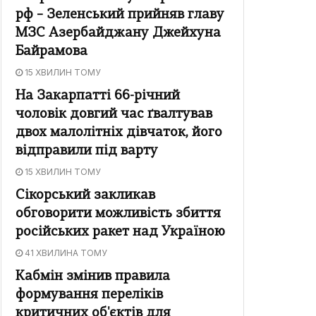
рф – Зеленський прийняв главу
МЗС Азербайджану Джейхуна
Байрамова
15 ХВИЛИН ТОМУ
На Закарпатті 66-річний
чоловік довгий час ґвалтував
двох малолітніх дівчаток, його
відправили під варту
15 ХВИЛИН ТОМУ
Сікорський закликав
обговорити можливість збиття
російських ракет над Україною
41 ХВИЛИНА ТОМУ
Кабмін змінив правила
формування переліків
критичних об'єктів для