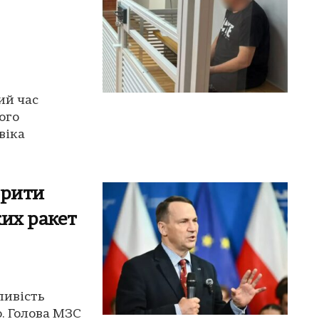
ий час
ого
віка
орити
ких ракет
ливість
. Голова МЗС