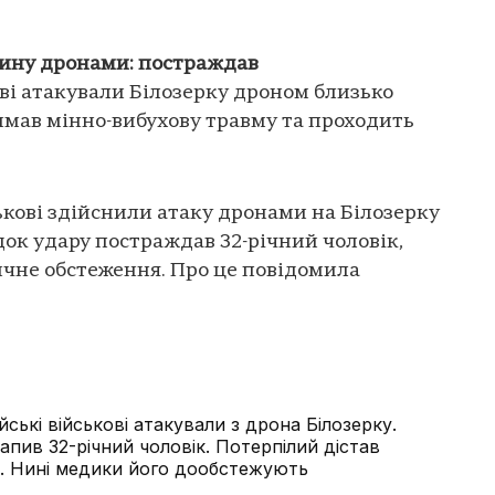
ину дронами: постраждав
ові атакували Білозерку дроном близько
римав мінно-вибухову травму та проходить
ськові здійснили атаку дронами на Білозерку
док удару постраждав 32-річний чоловік,
ичне обстеження. Про це повідомила
йські військові атакували з дрона Білозерку.
пив 32-річний чоловік. Потерпілий дістав
. Нині медики його дообстежують