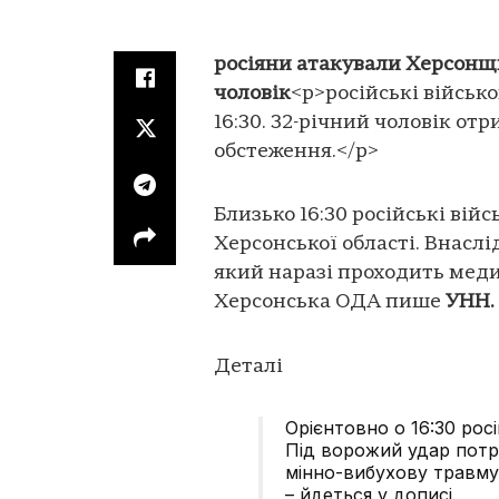
росіяни атакували Херсонщ
чоловік
<p>російські військ
16:30. 32-річний чоловік от
обстеження.</p>
Близько 16:30 російські вій
Херсонської області. Внаслі
який наразі проходить мед
Херсонська ОДА пише
УНН.
Деталі
Орієнтовно о 16:30 росі
Під ворожий удар потра
мінно-вибухову травму
– йдеться у дописі.