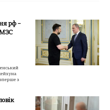
ня рф –
 МЗС
ленський
жейхуна
вперше з
ловік