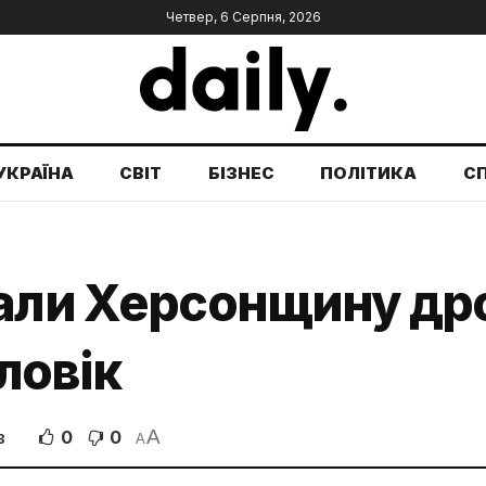
Четвер, 6 Серпня, 2026
УКРАЇНА
СВІТ
БІЗНЕС
ПОЛІТИКА
С
вали Херсонщину др
ловік
A
0
0
В
A