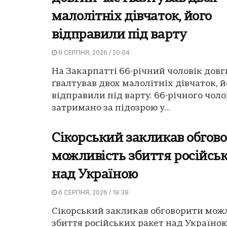
малолітніх дівчаток, його
відправили під варту
6 СЕРПНЯ, 2026 / 20:04
На Закарпатті 66-річний чоловік довг
ґвалтував двох малолітніх дівчаток, й
відправили під варту. 66-річного чоло
затримано за підозрою у...
Сікорський закликав обгов
можливість збиття російсь
над Україною
6 СЕРПНЯ, 2026 / 19:39
Сікорський закликав обговорити мож
збиття російських ракет над Україною