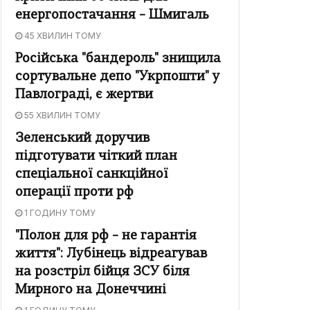
енергопостачання – Шмигаль
45 ХВИЛИН ТОМУ
Російська "бандероль" знищила
сортувальне депо "Укрпошти" у
Павлограді, є жертви
55 ХВИЛИН ТОМУ
Зеленський доручив
підготувати чіткий план
спеціальної санкційної
операції проти рф
1 ГОДИНУ ТОМУ
"Полон для рф – не гарантія
життя": Лубінець відреагував
на розстріл бійця ЗСУ біля
Мирного на Донеччині