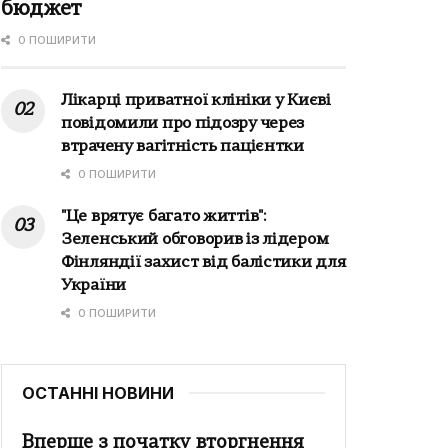
бюджет
0 ПОШИРИТИ
Лікарці приватної клініки у Києві
повідомили про підозру через
втрачену вагітність пацієнтки
0 ПОШИРИТИ
"Це врятує багато життів":
Зеленський обговорив із лідером
Фінляндії захист від балістики для
України
0 ПОШИРИТИ
ОСТАННІ НОВИНИ
Вперше з початку вторгнення