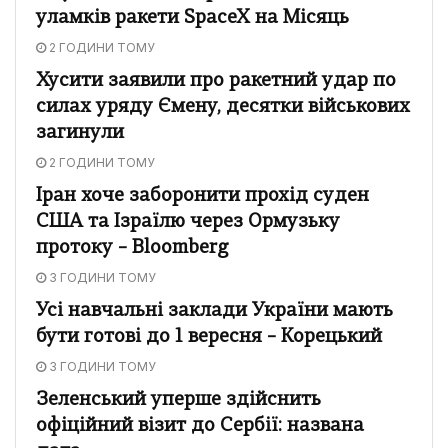
уламків ракети SpaceX на Місяць
2 ГОДИНИ ТОМУ
Хусити заявили про ракетний удар по
силах уряду Ємену, десятки військових
загинули
2 ГОДИНИ ТОМУ
Іран хоче заборонити прохід суден
США та Ізраїлю через Ормузьку
протоку – Bloomberg
3 ГОДИНИ ТОМУ
Усі навчальні заклади України мають
бути готові до 1 вересня – Корецький
3 ГОДИНИ ТОМУ
Зеленський уперше здійснить
офіційний візит до Сербії: названа