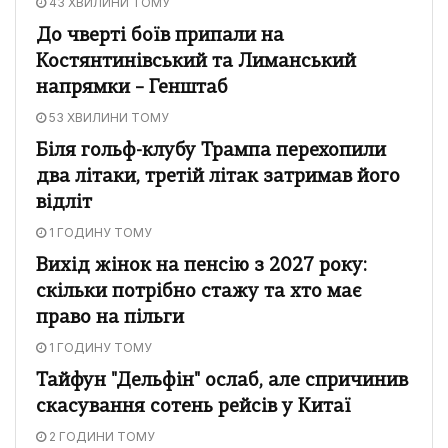
43 ХВИЛИНИ ТОМУ
До чверті боїв припали на
Костянтинівський та Лиманський
напрямки – Генштаб
53 ХВИЛИНИ ТОМУ
Біля гольф-клубу Трампа перехопили
два літаки, третій літак затримав його
відліт
1 ГОДИНУ ТОМУ
Вихід жінок на пенсію з 2027 року:
скільки потрібно стажу та хто має
право на пільги
1 ГОДИНУ ТОМУ
Тайфун "Дельфін" ослаб, але спричинив
скасування сотень рейсів у Китаї
2 ГОДИНИ ТОМУ