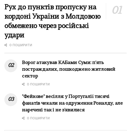
Рух до пунктів пропуску на
кордоні України з Молдовою
обмежено через російські
удари
0 ПОШИРИТИ
Ворог атакував КАБами Суми: п'ять
постраждалих, пошкоджено житловий
сектор
0 ПОШИРИТИ
"Фейкове" весілля: у Португалії тисячі
фанатів чекали на одруження Роналду, але
наречені так і не з'явилися
0 ПОШИРИТИ