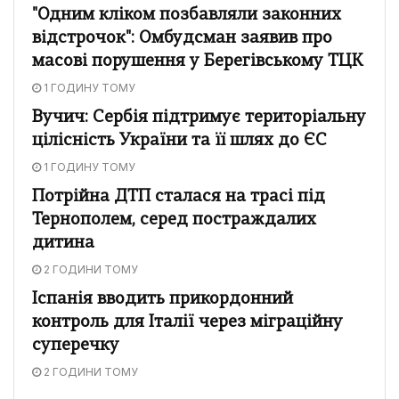
"Одним кліком позбавляли законних
відстрочок": Омбудсман заявив про
масові порушення у Берегівському ТЦК
1 ГОДИНУ ТОМУ
Вучич: Сербія підтримує територіальну
цілісність України та її шлях до ЄС
1 ГОДИНУ ТОМУ
Потрійна ДТП сталася на трасі під
Тернополем, серед постраждалих
дитина
2 ГОДИНИ ТОМУ
Іспанія вводить прикордонний
контроль для Італії через міграційну
суперечку
2 ГОДИНИ ТОМУ