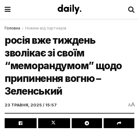
Головна
Новини від партнерів
росія вже тиждень
зволікає зі своїм
“меморандумом” щодо
припинення вогню –
Зеленський
A
23 ТРАВНЯ, 2025 / 15:57
A