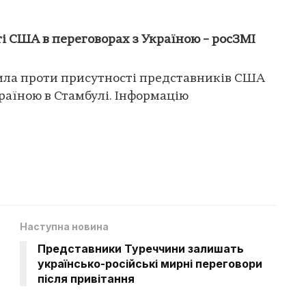
ті США в переговорах з Україною – росЗМІ
пила проти присутності представників США
раїною в Стамбулі. Інформацію
Наступна новина
Представники Туреччини залишать
українсько-російські мирні переговори
після привітання