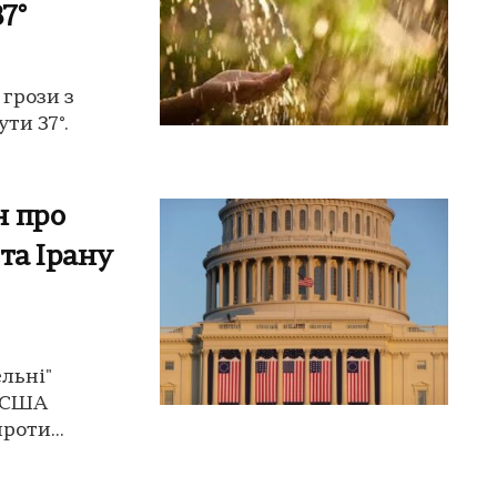
7°
 грози з
ти 37°.
н про
 та Ірану
льні"
т США
роти...