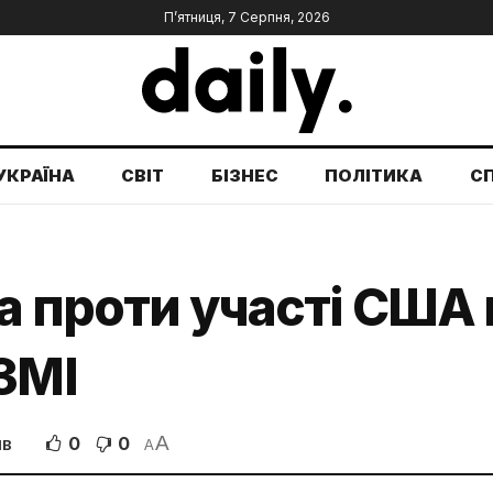
П’ятниця, 7 Серпня, 2026
УКРАЇНА
СВІТ
БІЗНЕС
ПОЛІТИКА
С
а проти участі США 
ЗМІ
A
0
0
ІВ
A