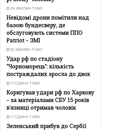
39 ХВИЛИН ТОМУ
Невідомі дрони помітили над
базою бундесверу, де
обслуговують системи ППО
Patriot – ЗМІ
55 ХВИЛИН ТОМУ
Удар рф по стадіону
"Чорноморець": кількість
постраждалих зросла до двох
1 ГОДИНУ ТОМУ
Коригував удари рф по Харкову
– за матеріалами СБУ 15 років
в'язниці отримав чоловік
1 ГОДИНУ ТОМУ
Зеленський прибув до Сербії