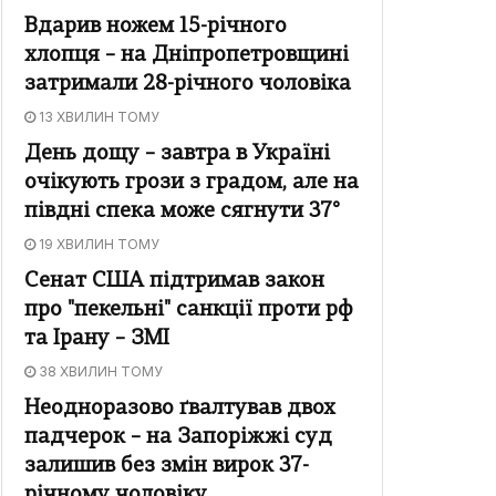
Вдарив ножем 15-річного
хлопця – на Дніпропетровщині
затримали 28-річного чоловіка
13 ХВИЛИН ТОМУ
День дощу – завтра в Україні
очікують грози з градом, але на
півдні спека може сягнути 37°
19 ХВИЛИН ТОМУ
Сенат США підтримав закон
про "пекельні" санкції проти рф
та Ірану – ЗМІ
38 ХВИЛИН ТОМУ
Неодноразово ґвалтував двох
падчерок – на Запоріжжі суд
залишив без змін вирок 37-
річному чоловіку