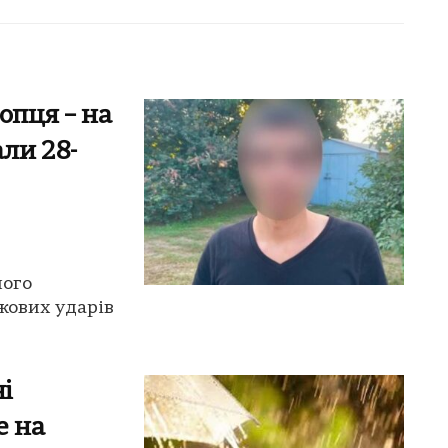
опця – на
ли 28-
ного
ожових ударів
і
е на