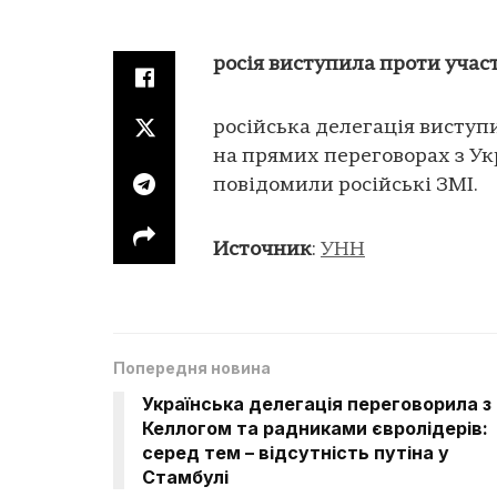
росія виступила проти учас
російська делегація висту
на прямих переговорах з Ук
повідомили російські ЗМІ.
Источник
:
УНН
Попередня новина
Українська делегація переговорила з
Келлогом та радниками євролідерів:
серед тем – відсутність путіна у
Стамбулі