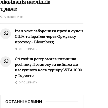
ліквідація наслідків
триває
0 ПОШИРИТИ
Іран хоче заборонити прохід суден
США та Ізраїлю через Ормузьку
протоку – Bloomberg
0 ПОШИРИТИ
Світоліна розгромила колишню
росіянку Потапову та вийшла до
наступного кола турніру WTA 1000
у Торонто
0 ПОШИРИТИ
ОСТАННІ НОВИНИ