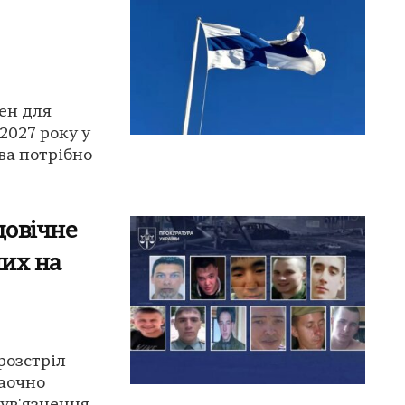
ен для
2027 року у
ва потрібно
довічне
них на
розстріл
заочно