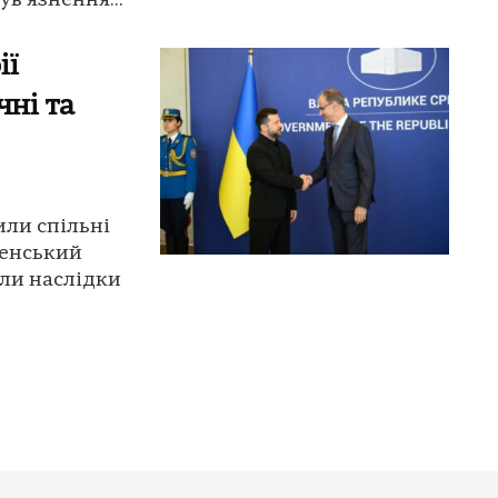
ув'язнення...
ії
чні та
или спільні
ленський
или наслідки