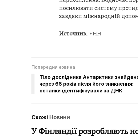
перехоплення. Водночас Зб
посилювати систему протид
завдяки міжнародній допом
Источник
:
УНН
Попередня новина
Тіло дослідника Антарктики знайден
через 66 років після його зникнення:
останки ідентифікували за ДНК
Схожі
Новини
У Фінляндії розробляють н