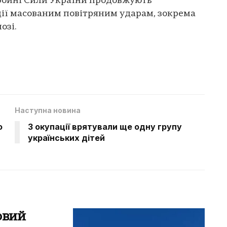
ройні Сили України продовжують
ії масованим повітряним ударам, зокрема
озі.
Наступна новина
о
З окупації врятували ще одну групу
українських дітей
овий