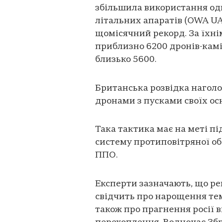
збільшила використання од
літальних апаратів (OWA U
щомісячний рекорд. За їхні
приблизно 6200 дронів-камік
близько 5600.
Британська розвідка наголо
дронами з пусками своїх ос
Така тактика має на меті п
систему протиповітряної об
ППО.
Експерти зазначають, що р
свідчить про нарощення тем
також про прагнення росії 