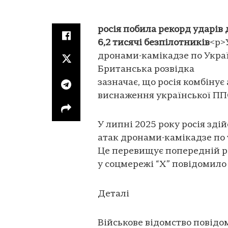
росія побила рекорд ударів 
6,2 тисячі безпілотників
<p>
дронами-камікадзе по Укра
Британська розвідка
зазначає, що росія комбіну
виснаження української ПП
У липні 2025 року росія зді
атак дронами-камікадзе по т
Це перевищує попередній ре
у соцмережі “Х” повідомило
Деталі
Військове відомство повідом