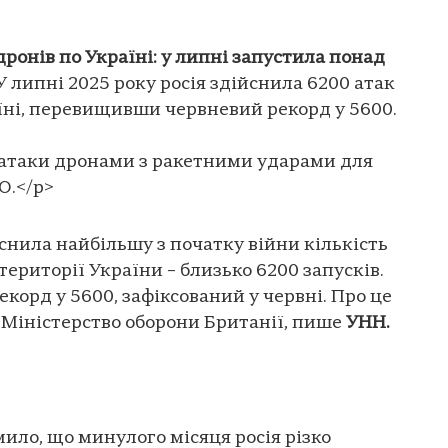
дронів по Україні: у липні запустила понад
У липні 2025 року росія здійснила 6200 атак
їні, перевищивши червневий рекорд у 5600.
є атаки дронами з ракетними ударами для
О.</p>
йснила найбільшу з початку війни кількість
ериторії України – близько 6200 запусків.
корд у 5600, зафіксований у червні. Про це
 Міністерство оборони Британії, пише
УНН.
ило, що минулого місяця росія різко