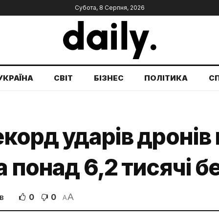
Субота, 8 Серпня, 2026
УКРАЇНА
СВІТ
БІЗНЕС
ПОЛІТИКА
С
корд ударів дронів п
 понад 6,2 тисячі б
A
0
0
В
A