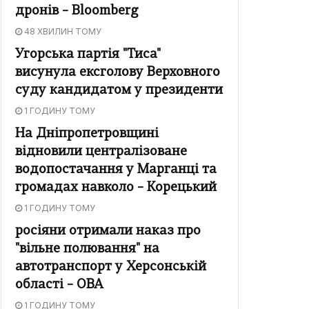
дронів – Bloomberg
48 ХВИЛИН ТОМУ
Угорська партія "Тиса"
висунула ексголову Верховного
суду кандидатом у президенти
1 ГОДИНУ ТОМУ
На Дніпропетровщині
відновили централізоване
водопостачання у Марганці та
громадах навколо – Корецький
1 ГОДИНУ ТОМУ
росіяни отримали наказ про
"вільне полювання" на
автотранспорт у Херсонській
області – ОВА
1 ГОДИНУ ТОМУ