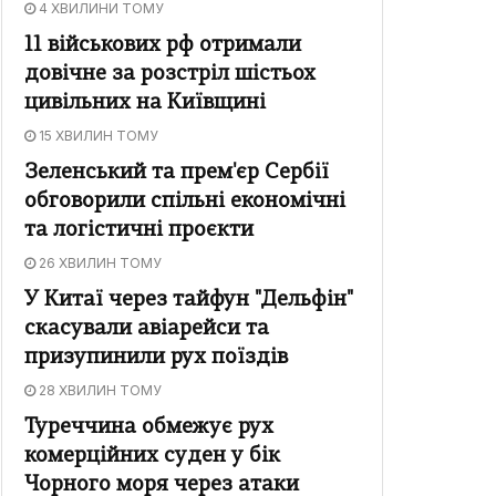
4 ХВИЛИНИ ТОМУ
11 військових рф отримали
довічне за розстріл шістьох
цивільних на Київщині
15 ХВИЛИН ТОМУ
Зеленський та прем'єр Сербії
обговорили спільні економічні
та логістичні проєкти
26 ХВИЛИН ТОМУ
У Китаї через тайфун "Дельфін"
скасували авіарейси та
призупинили рух поїздів
28 ХВИЛИН ТОМУ
Туреччина обмежує рух
комерційних суден у бік
Чорного моря через атаки