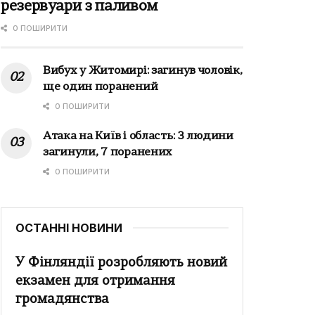
резервуари з паливом
0 ПОШИРИТИ
Вибух у Житомирі: загинув чоловік,
ще один поранений
0 ПОШИРИТИ
Атака на Київ і область: 3 людини
загинули, 7 поранених
0 ПОШИРИТИ
ОСТАННІ НОВИНИ
У Фінляндії розробляють новий
екзамен для отримання
громадянства