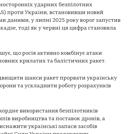
носторонніх ударних безпілотних
AS) проти України, встановивши новий
ми даними, у липні 2025 року ворог запустив
адзе, тоді як у червні ця цифра становила
шує, що росія активно комбінує атаки
новних крилатих та балістичних ракет.
ідвищити шанси ракет прорвати українську
орони та ускладнити роботу розрахунків
екордне використання безпілотників
пів виробництва та поставок дронів, а
виснажити українські запаси засобів