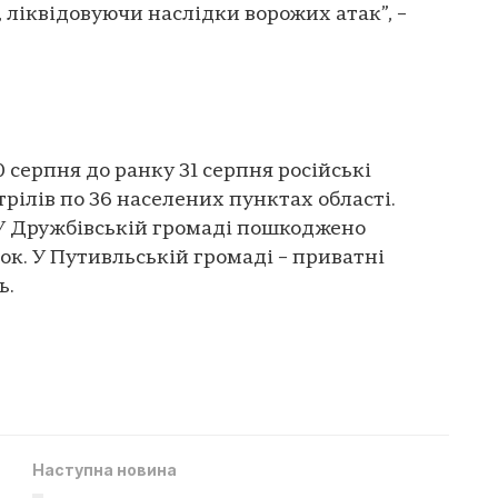
, ліквідовуючи наслідки ворожих атак”, –
0 серпня до ранку 31 серпня російські
рілів по 36 населених пунктах області.
У Дружбівській громаді пошкоджено
к. У Путивльській громаді – приватні
ь.
Наступна новина