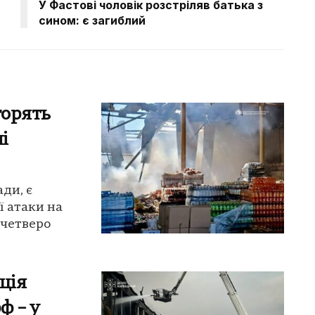
У Фастові чоловік розстріляв батька з
сином: є загиблий
горять
і
ди, є
ї атаки на
 четверо
ція
ф – у