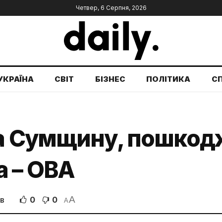
Четвер, 6 Серпня, 2026
УКРАЇНА
СВІТ
БІЗНЕС
ПОЛІТИКА
С
ла Сумщину, пошкод
а – ОВА
A
0
0
ІВ
A