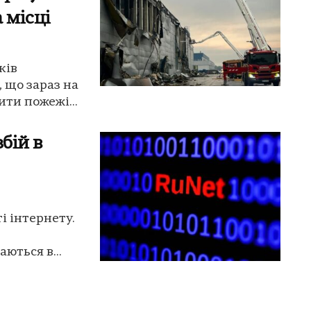
 місці
ків
, що зараз на
ти пожежі...
бій в
і інтернету.
ються в...