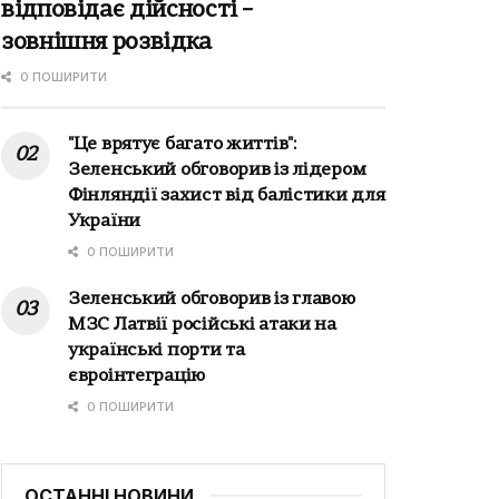
відповідає дійсності –
зовнішня розвідка
0 ПОШИРИТИ
"Це врятує багато життів":
Зеленський обговорив із лідером
Фінляндії захист від балістики для
України
0 ПОШИРИТИ
Зеленський обговорив із главою
МЗС Латвії російські атаки на
українські порти та
євроінтеграцію
0 ПОШИРИТИ
ОСТАННІ НОВИНИ