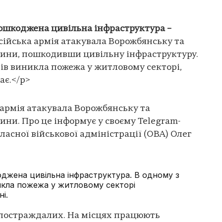
пошкоджена цивільна інфраструктура –
осійська армія атакувала Ворожбянську та
ини, пошкодивши цивільну інфраструктуру.
ів виникла пожежа у житловому секторі,
ає.</p>
 армія атакувала Ворожбянську та
ни. Про це інформує у своєму Telegram-
ласної військової адміністрації (ОВА) Олег
оджена цивільна інфраструктура. В одному з
икла пожежа у житловому секторі
і.
 постраждалих. На місцях працюють