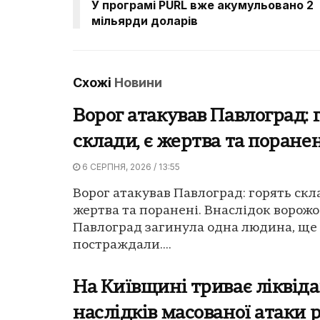
У програмі PURL вже акумульовано 2
мільярди доларів
Схожі
Новини
Ворог атакував Павлоград: 
склади, є жертва та поранен
6 СЕРПНЯ, 2026 / 13:55
Ворог атакував Павлоград: горять скла
жертва та поранені. Внаслідок ворожо
Павлоград загинула одна людина, ще
постраждали....
На Київщині триває ліквіда
наслідків масованої атаки р