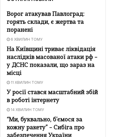
Ворог атакував Павлоград:
горять склади, є жертва та
поранені
6 ХВИЛИН ТОМУ
На Київщині триває ліквідація
наслідків масованої атаки рф –
у ДСНС показали, що зараз на
місці
11 ХВИЛИН ТОМУ
У росії стався масштабний збій
в роботі інтернету
14 ХВИЛИН ТОМУ
“Ми, буквально, б’ємося за
кожну ракету” – Сибіга про
забезпечення України