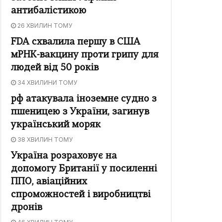
антибалістикою
26 ХВИЛИН ТОМУ
FDA схвалила першу в США
мРНК-вакцину проти грипу для
людей від 50 років
34 ХВИЛИНИ ТОМУ
рф атакувала іноземне судно з
пшеницею з України, загинув
український моряк
38 ХВИЛИН ТОМУ
Україна розраховує на
допомогу Британії у посиленні
ППО, авіаційних
спроможностей і виробництві
дронів