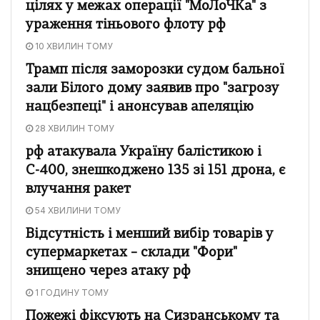
цілях у межах операції "МоЛоЧКа" з
ураження тіньового флоту рф
10 ХВИЛИН ТОМУ
Трамп після заморозки судом бальної
зали Білого дому заявив про "загрозу
нацбезпеці" і анонсував апеляцію
28 ХВИЛИН ТОМУ
рф атакувала Україну балістикою і
С-400, знешкоджено 135 зі 151 дрона, є
влучання ракет
54 ХВИЛИНИ ТОМУ
Відсутність і менший вибір товарів у
супермаркетах – склади "Фори"
знищено через атаку рф
1 ГОДИНУ ТОМУ
Пожежі фіксують на Сизранському та