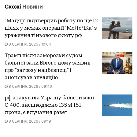
Схожі
Новини
"Мадяр" підтвердив роботу по ще 12
цілях у межах операції "МоЛоЧКа" з
ураження тіньового флоту рф
8 СЕРПНЯ, 2026 / 10:04
Трамп після заморозки судом
бальної зали Білого дому заявив
про "загрозу нацбезпеці" і
анонсував апеляцію
8 СЕРПНЯ, 2026 / 09:46
рф атакувала Україну балістикою і
С-400, знешкоджено 135 зі 151
дрона, є влучання ракет
8 СЕРПНЯ, 2026 / 09:19