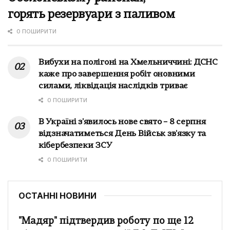
горять резервуари з паливом
0 ПОШИРИТИ
Вибухи на полігоні на Хмельниччині: ДСНС
каже про завершення робіт оновними
силами, ліквідація наслідків триває
0 ПОШИРИТИ
В Україні з'явилось нове свято – 8 серпня
відзначатиметься День Військ зв'язку та
кібербезпеки ЗСУ
0 ПОШИРИТИ
ОСТАННІ НОВИНИ
"Мадяр" підтвердив роботу по ще 12