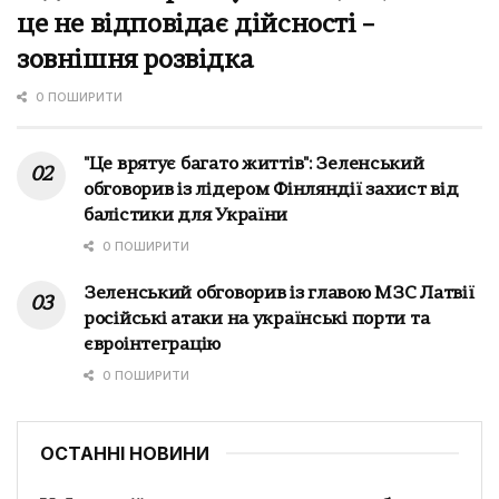
це не відповідає дійсності –
зовнішня розвідка
0 ПОШИРИТИ
"Це врятує багато життів": Зеленський
обговорив із лідером Фінляндії захист від
балістики для України
0 ПОШИРИТИ
Зеленський обговорив із главою МЗС Латвії
російські атаки на українські порти та
євроінтеграцію
0 ПОШИРИТИ
ОСТАННІ НОВИНИ