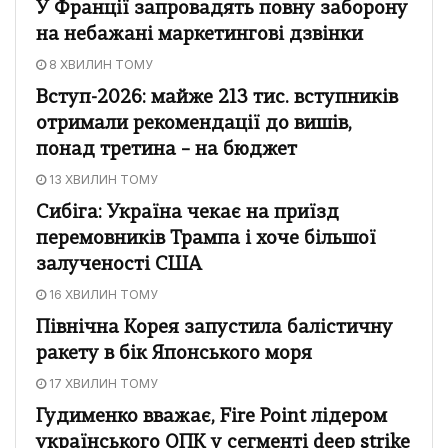
У Франції запровадять повну заборону
на небажані маркетингові дзвінки
8 ХВИЛИН ТОМУ
Вступ-2026: майже 213 тис. вступників
отримали рекомендації до вишів,
понад третина – на бюджет
13 ХВИЛИН ТОМУ
Сибіга: Україна чекає на приїзд
перемовників Трампа і хоче більшої
залученості США
16 ХВИЛИН ТОМУ
Північна Корея запустила балістичну
ракету в бік Японського моря
17 ХВИЛИН ТОМУ
Гудименко вважає, Fire Point лідером
українського ОПК у сегменті deep strike