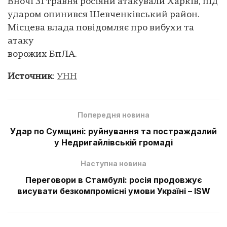
Вночі 31 травня росіяни атакували Харків, під
ударом опинився Шевченківський район.
Місцева влада повідомляє про вибухи та
атаку
ворожих БпЛА.
Источник
:
УНН
Попередня новина
Удар по Сумщині: руйнування та постраждалий
у Недригайлівській громаді
Наступна новина
Переговори в Стамбулі: росія продовжує
висувати безкомпромісні умови Україні – ISW