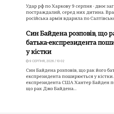
Удар рф по Харкову 9 серпня - двоє заг
постраждалий, серед них дитина. Вр
російська армія вдарила по Салтівсько
Син Байдена розповів, що р
батька-експрезидента пош
у кістки
9 СЕРПНЯ, 2026 / 10:02
Син Байдена розповів, що рак його ба
експрезидента поширюється у кістки.
експрезидента США Хантер Байден п
що рак Джо Байдена...