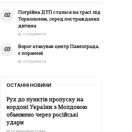
Потрійна ДТП сталася на трасі під
Тернополем, серед постраждалих
дитина
0 ПОШИРИТИ
Ворог атакував центр Павлограда,
є поранені
0 ПОШИРИТИ
ОСТАННІ НОВИНИ
Рух до пунктів пропуску на
кордоні України з Молдовою
обмежено через російські
удари
23 ХВИЛИНИ ТОМУ