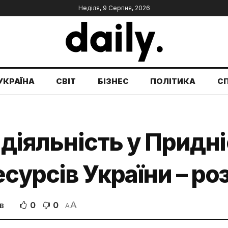
Неділя, 9 Серпня, 2026
УКРАЇНА
СВІТ
БІЗНЕС
ПОЛІТИКА
С
 діяльність у Придні
сурсів України – ро
A
0
0
В
A