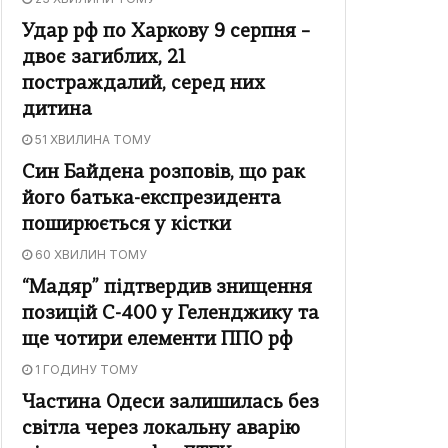
Удар рф по Харкову 9 серпня –
двоє загиблих, 21
постраждалий, серед них
дитина
51 ХВИЛИНА ТОМУ
Син Байдена розповів, що рак
його батька-експрезидента
поширюється у кістки
60 ХВИЛИН ТОМУ
“Мадяр” підтвердив знищення
позицій С-400 у Геленджику та
ще чотири елементи ППО рф
1 ГОДИНУ ТОМУ
Частина Одеси залишилась без
світла через локальну аварію