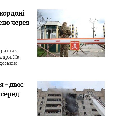
 кордоні
ено через
країни з
дари. На
деській
я – двоє
 серед