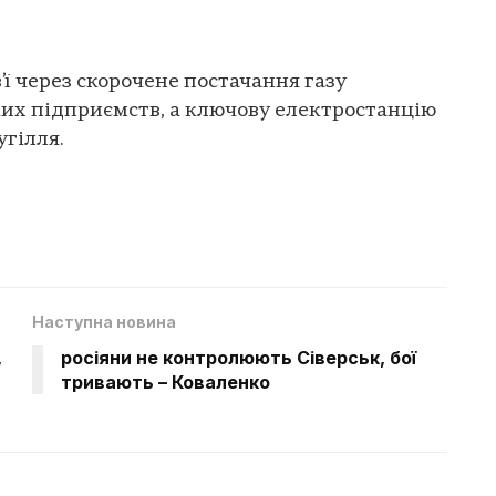
ї через скорочене постачання газу
их підприємств, а ключову електростанцію
угілля.
Наступна новина
,
росіяни не контролюють Сіверськ, бої
тривають – Коваленко