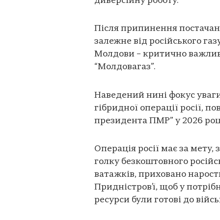
диверсійну роботу.
Після припинення постачань
залежне від російського газ
Молдови – критично важлив
“Молдовагаз”.
Наведений нині фокус уваги
гібридної операції росії, по
президента ПМР” у 2026 роц
Операція росії має за мету,
голку безкоштовного російс
ватажків, приховано нарост
Придністров’ї, щоб у потрі
ресурси були готові до війсь