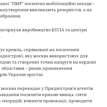
ваної “ПМР” посилено мобілізаційні заходи –
азіутворення викликають резервістів, а на
озброєння.
розгорнули виробництво БПЛА та центри
.
вує кремль, спрямовані на посилення
идністров’ї, яку москва використовує для
олдові та створенні точки напруги на кордоні
 областями – ризик проникнення
рію України зростає.
в москва перекидає у Придністров’я агентів
завдання посилити кризові явища, сіяти
 операцій, вчиняти провокації, проводити