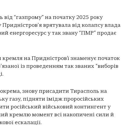
 від “газпрому” на початку 2025 року
у Придністров’я врятувала від колапсу влада
ий енергоресурс у так звану “ПМР” продає
 кремля на Придністров’ї знаменує початок
в’язаної із проведенням так званих “виборів
і.
 зокрема, знову присадити Тирасполь на
ьку газу, підняти імідж проросійських
ити російський військовий контингент у
бний кремлю момент всі накопичені сили й
кової ескалації.