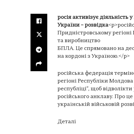
росія активізує діяльність 
України – розвідка
<p>російс
Придністровському регіоні
та виробництво
БПЛА. Це спрямовано на дес
на кордоні з Україною.</p>
російська федерація термін
регіоні Республіки Молдова
республіці”, щоб відволікти
російського анклаву. Про ц
українській військовій розві
Деталі