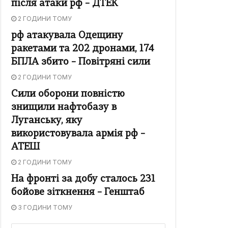
після атаки рф – ДТЕК
2 ГОДИНИ ТОМУ
рф атакувала Одещину
ракетами та 202 дронами, 174
БПЛА збито – Повітряні сили
2 ГОДИНИ ТОМУ
Сили оборони повністю
знищили нафтобазу в
Луганську, яку
використовувала армія рф –
АТЕШ
2 ГОДИНИ ТОМУ
На фронті за добу сталось 231
бойове зіткнення – Генштаб
3 ГОДИНИ ТОМУ