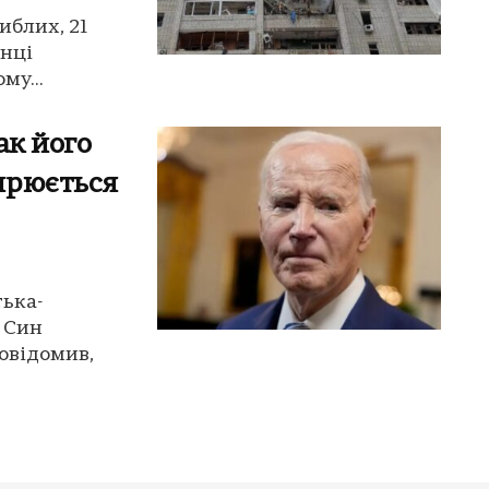
иблих, 21
анці
му...
ак його
ирюється
тька-
 Син
овідомив,