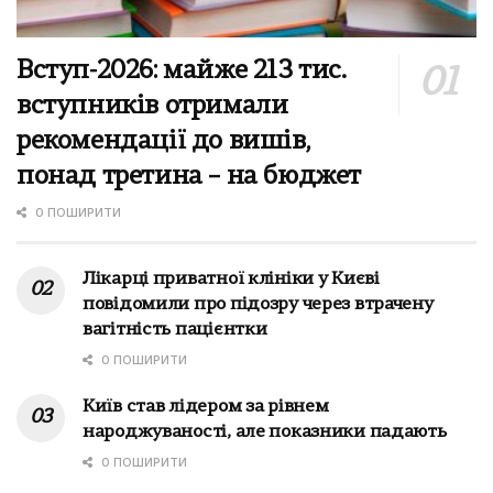
Вступ-2026: майже 213 тис.
вступників отримали
рекомендації до вишів,
понад третина – на бюджет
0 ПОШИРИТИ
Лікарці приватної клініки у Києві
повідомили про підозру через втрачену
вагітність пацієнтки
0 ПОШИРИТИ
Київ став лідером за рівнем
народжуваності, але показники падають
0 ПОШИРИТИ