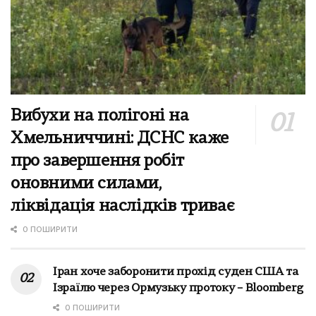
Вибухи на полігоні на
Хмельниччині: ДСНС каже
про завершення робіт
оновними силами,
ліквідація наслідків триває
0 ПОШИРИТИ
Іран хоче заборонити прохід суден США та
Ізраїлю через Ормузьку протоку – Bloomberg
0 ПОШИРИТИ