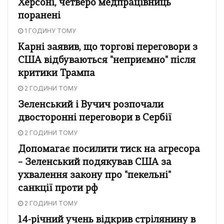
Херсоні, четверо медпрацівниць
поранені
1 ГОДИНУ ТОМУ
Карні заявив, що торгові переговори з
США відбуваються "неприємно" після
критики Трампа
2 ГОДИНИ ТОМУ
Зеленський і Вучич розпочали
двосторонні переговори в Сербії
2 ГОДИНИ ТОМУ
Допомагає посилити тиск на агресора
– Зеленський подякував США за
ухвалення закону про "пекельні"
санкції проти рф
2 ГОДИНИ ТОМУ
14-річний учень відкрив стрілянину в