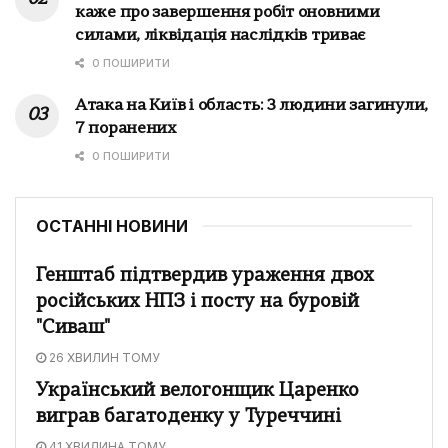
каже про завершення робіт оновними
силами, ліквідація наслідків триває
0 ПОШИРИТИ
Атака на Київ і область: 3 людини загинули,
7 поранених
0 ПОШИРИТИ
ОСТАННІ НОВИНИ
Генштаб підтвердив ураження двох
російських НПЗ і посту на буровій
"Сиваш"
26 ХВИЛИН ТОМУ
Український велогонщик Царенко
виграв багатоденку у Туреччині
41 ХВИЛИНА ТОМУ