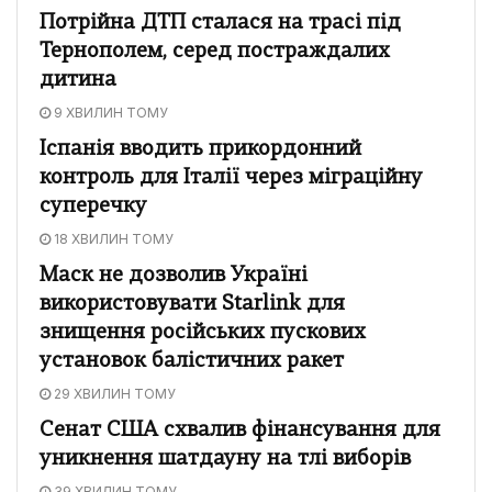
Потрійна ДТП сталася на трасі під
Тернополем, серед постраждалих
дитина
9 ХВИЛИН ТОМУ
Іспанія вводить прикордонний
контроль для Італії через міграційну
суперечку
18 ХВИЛИН ТОМУ
Маск не дозволив Україні
використовувати Starlink для
знищення російських пускових
установок балістичних ракет
29 ХВИЛИН ТОМУ
Сенат США схвалив фінансування для
уникнення шатдауну на тлі виборів
39 ХВИЛИН ТОМУ