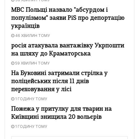
МВС Польщі назвало "абсурдом і
популізмом" заяви PiS про депортацію
українців
46 ХВИЛИН ТОМУ
росія атакувала вантажівку Укрпошти
на шляху до Краматорська
59 ХВИЛИН ТОМУ
На Буковині затримали стрілка у
поліцейських після 11 днів
переховування у лісі
1 ГОДИНУ ТОМУ
Пожежа у притулку для тварин на
Київщині знищила 20 вольєрів
1 ГОДИНУ ТОМУ