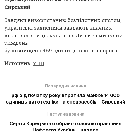
одиниць автотехніки та спецзасобів –
Сирський
Завдяки використанню безпілотних систем,
українські захисники завдають значних
втрат логістиці окупантів. Лише за минулий
тиждень
було знищено 969 одиниць техніки ворога.
Источник
:
УНН
Попередня новина
рф від початку року втратила майже 14 000
одиниць автотехніки та спецзасобів – Сирський
Наступна новина
Сергія Корецького обрано головою правління
Нафтогаз України – нардеп