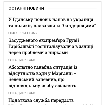
ОСТАННІ НОВИНИ
У Гданську чоловік напав на українця
та поляків, назвавши їх "бандерівцями"
58 ХВИЛИН ТОМУ
Засудженого експрем'єра Грузії
Гарібашвілі госпіталізували з в'язниці
через проблеми з нирками
1 ГОДИНУ ТОМУ
Абсолютно ганебна ситуація із
відсутністю води у Марганці –
Зеленський запевнив, що
відповідальну особу звільнять
1 ГОДИНУ ТОМУ
Податкова служба передасть