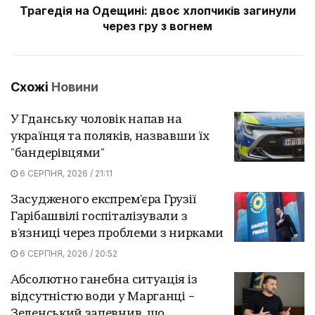
Трагедія на Одещині: двоє хлопчиків загинули
через гру з вогнем
Схожі
Новини
У Гданську чоловік напав на
українця та поляків, назвавши їх
"бандерівцями"
6 СЕРПНЯ, 2026 / 21:11
Засудженого експрем'єра Грузії
Гарібашвілі госпіталізували з
в'язниці через проблеми з нирками
6 СЕРПНЯ, 2026 / 20:52
Абсолютно ганебна ситуація із
відсутністю води у Марганці –
Зеленський запевнив, що