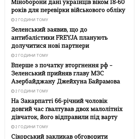
Міноборони дані українців віком 18-60
років для перевірки військового обліку
2 ГОДИНИ ТОМУ
Зеленський заявив, що до
антибалістики FREYJA планують
долучитися нові партнери
2 ГОДИНИ ТОМУ
Вперше з початку вторгнення рф –
Зеленський прийняв главу МЗС
Азербайджану Джейхуна Байрамова
2 ГОДИНИ ТОМУ
На Закарпатті 66-річний чоловік
довгий час ґвалтував двох малолітніх
дівчаток, його відправили під варту
2 ГОДИНИ ТОМУ
Сікорський закликав обговорити