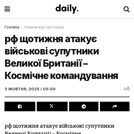
Головна
Новини від партнерів
рф щотижня атакує
військові супутники
Великої Британії –
Космічне командування
A
3 ЖОВТНЯ, 2025 / 05:00
A
рф щотижня атакує військові супутники