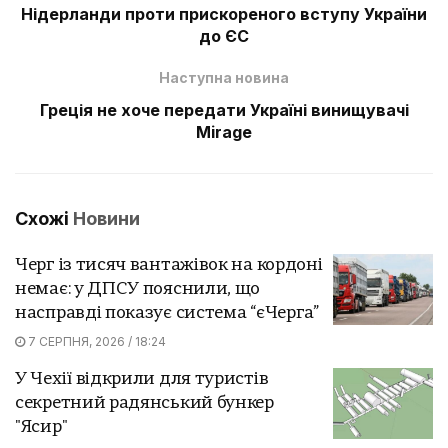
Нідерланди проти прискореного вступу України
до ЄС
Наступна новина
Греція не хоче передати Україні винищувачі
Mirage
Схожі
Новини
Черг із тисяч вантажівок на кордоні
немає: у ДПСУ пояснили, що
насправді показує система “єЧерга”
7 СЕРПНЯ, 2026 / 18:24
У Чехії відкрили для туристів
секретний радянський бункер
"Ясир"