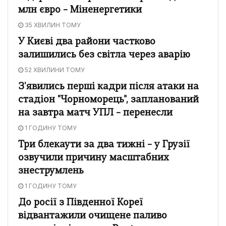
млн євро – Міненергетики
35 ХВИЛИН ТОМУ
У Києві два райони частково
залишились без світла через аварію
52 ХВИЛИНИ ТОМУ
З'явились перші кадри після атаки на
стадіон "Чорноморець", запланований
на завтра матч УПЛ – перенесли
1 ГОДИНУ ТОМУ
Три блекаути за два тижні – у Грузії
озвучили причину масштабних
знеструмлень
1 ГОДИНУ ТОМУ
До росії з Південної Кореї
відвантажили очищене паливо