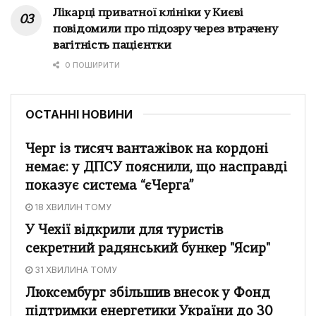
Лікарці приватної клініки у Києві
повідомили про підозру через втрачену
вагітність пацієнтки
0 ПОШИРИТИ
ОСТАННІ НОВИНИ
Черг із тисяч вантажівок на кордоні
немає: у ДПСУ пояснили, що насправді
показує система “єЧерга”
18 ХВИЛИН ТОМУ
У Чехії відкрили для туристів
секретний радянський бункер "Ясир"
31 ХВИЛИНА ТОМУ
Люксембург збільшив внесок у Фонд
підтримки енергетики України до 30