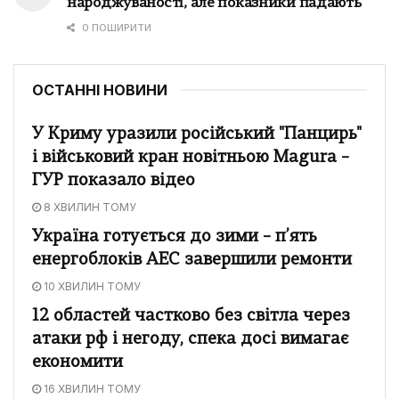
народжуваності, але показники падають
0 ПОШИРИТИ
ОСТАННІ НОВИНИ
У Криму уразили російський "Панцирь"
і військовий кран новітньою Magura –
ГУР показало відео
8 ХВИЛИН ТОМУ
Україна готується до зими – п’ять
енергоблоків АЕС завершили ремонти
10 ХВИЛИН ТОМУ
12 областей частково без світла через
атаки рф і негоду, спека досі вимагає
економити
16 ХВИЛИН ТОМУ