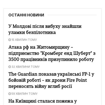
ОСТАННІ НОВИНИ
У Молдові після вибуху знайшли
уламки безпілотника
15 ХВИЛИН ТОМУ
Атака рф на Житомирщину –
підприємство "Кромберг енд Шуберт" з
3500 працівників призупинило роботу
32 ХВИЛИНИ ТОМУ
The Guardian показав українські FP-1 у
бойовій роботі – як дрони Fire Point
переносять війну вглиб росії
59 ХВИЛИН ТОМУ
На Київщині сталася пожежа у