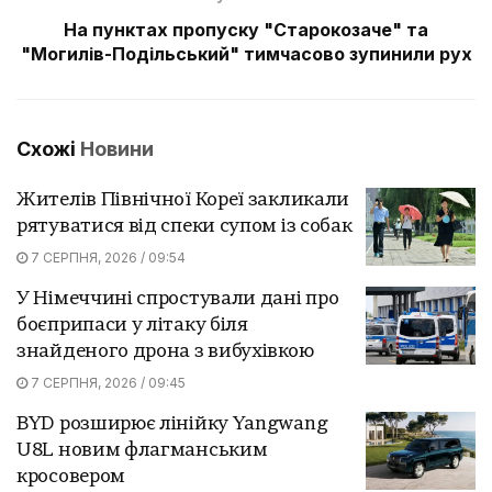
На пунктах пропуску "Старокозаче" та
"Могилів-Подільський" тимчасово зупинили рух
Схожі
Новини
Жителів Північної Кореї закликали
рятуватися від спеки супом із собак
7 СЕРПНЯ, 2026 / 09:54
У Німеччині спростували дані про
боєприпаси у літаку біля
знайденого дрона з вибухівкою
7 СЕРПНЯ, 2026 / 09:45
BYD розширює лінійку Yangwang
U8L новим флагманським
кросовером