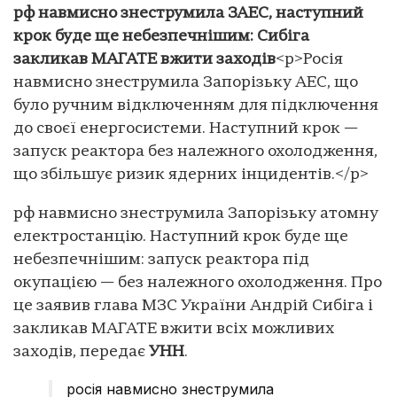
рф навмисно знеструмила ЗАЕС, наступний
крок буде ще небезпечнішим: Сибіга
закликав МАГАТЕ вжити заходів
<p>Росія
навмисно знеструмила Запорізьку АЕС, що
було ручним відключенням для підключення
до своєї енергосистеми. Наступний крок —
запуск реактора без належного охолодження,
що збільшує ризик ядерних інцидентів.</p>
рф навмисно знеструмила Запорізьку атомну
електростанцію. Наступний крок буде ще
небезпечнішим: запуск реактора під
окупацією — без належного охолодження. Про
це заявив глава МЗС України Андрій Сибіга і
закликав МАГАТЕ вжити всіх можливих
заходів, передає
УНН
.
росія навмисно знеструмила