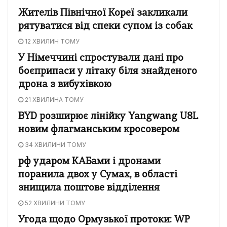
Жителів Північної Кореї закликали
рятуватися від спеки супом із собак
12 ХВИЛИН ТОМУ
У Німеччині спростували дані про
боєприпаси у літаку біля знайденого
дрона з вибухівкою
21 ХВИЛИНА ТОМУ
BYD розширює лінійку Yangwang U8L
новим флагманським кросовером
34 ХВИЛИНИ ТОМУ
рф ударом КАБами і дронами
поранила двох у Сумах, в області
знищила поштове відділення
52 ХВИЛИНИ ТОМУ
Угода щодо Ормузької протоки: WP