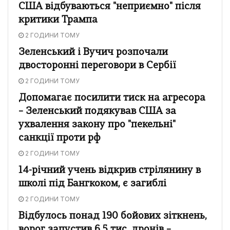
США відбуваються "неприємно" після
критики Трампа
2 ГОДИНИ ТОМУ
Зеленський і Вучич розпочали
двосторонні переговори в Сербії
2 ГОДИНИ ТОМУ
Допомагає посилити тиск на агресора
– Зеленський подякував США за
ухвалення закону про "пекельні"
санкції проти рф
2 ГОДИНИ ТОМУ
14-річний учень відкрив стрілянину в
школі під Бангкоком, є загиблі
2 ГОДИНИ ТОМУ
Відбулось понад 190 бойових зіткнень,
ворог запустив 6,5 тис. дронів –