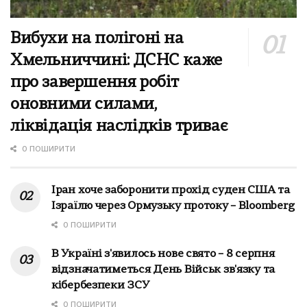
Вибухи на полігоні на
Хмельниччині: ДСНС каже
про завершення робіт
оновними силами,
ліквідація наслідків триває
0 ПОШИРИТИ
Іран хоче заборонити прохід суден США та
Ізраїлю через Ормузьку протоку – Bloomberg
0 ПОШИРИТИ
В Україні з'явилось нове свято – 8 серпня
відзначатиметься День Військ зв'язку та
кібербезпеки ЗСУ
0 ПОШИРИТИ