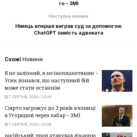
го – ЗМІ
Наступна новина
Німець вперше виграв суд за допомогою
ChatGPT замість адвоката
Схожі
Новини
Я не залізний, я не інопланетянин –
Усик зізнався, що наступний бій
може стати останнім
7 СЕРПНЯ, 2026 / 23:44
Сіярто загрожує до 3 років в'язниці
в Угорщині через хабар – ЗМІ
7 СЕРПНЯ, 2026 / 23:28
російський дрон атакував лікарню