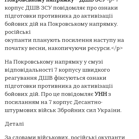
Покровському напрямку – ДШВ ЗСУ
<p>7
корпус ДШВ ЗСУ повідомляє про ознаки
підготовки противника до активізації
бойових дій на Покровському напрямку.
російські
окупанти планують посилення наступу на
початку весни, накопичуючи ресурси.</p>
На Покровському напрямку у смузі
відповідальності 7 корпусу швидкого
реагування ДШВ фіксуються ознаки
підготовки противника до активізації
бойових дій. Про це повідомляє
УНН
з
посиланням на 7 корпус Десантно-
штурмових військ Збройних сил України.
Деталі
За словами військових, російські окупанти