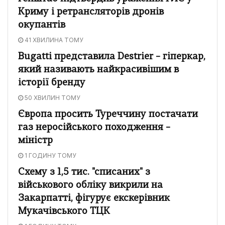
Криму і ретрансляторів дронів
окупантів
41 ХВИЛИНА ТОМУ
Bugatti представила Destrier – гіперкар,
який називають найкрасивішим в
історії бренду
50 ХВИЛИН ТОМУ
Європа просить Туреччину постачати
газ неросійського походження –
міністр
1 ГОДИНУ ТОМУ
Схему з 1,5 тис. "списаних" з
військового обліку викрили на
Закарпатті, фігурує екскерівник
Мукачівського ТЦК