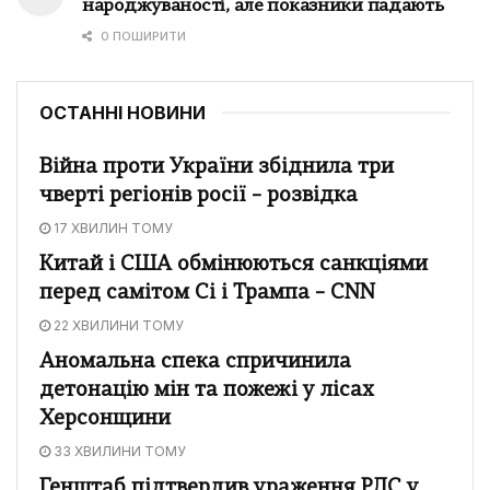
народжуваності, але показники падають
0 ПОШИРИТИ
ОСТАННІ НОВИНИ
Війна проти України збіднила три
чверті регіонів росії – розвідка
17 ХВИЛИН ТОМУ
Китай і США обмінюються санкціями
перед самітом Сі і Трампа – CNN
22 ХВИЛИНИ ТОМУ
Аномальна спека спричинила
детонацію мін та пожежі у лісах
Херсонщини
33 ХВИЛИНИ ТОМУ
Генштаб підтвердив ураження РЛС у