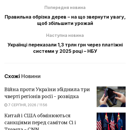
Попередня новина
Правильна обрізка дерев – на що звернути увагу,
щоб збільшити урожай
Наступна новина
Українці переказали 1,3 трлн грн через платіжні
системи у 2025 році – НБУ
Схожі
Новини
Війна проти України збіднила три
чверті регіонів росії – розвідка
7 СЕРПНЯ, 2026 / 11:56
Китай і США обмінюються
санкціями перед самітом Сі і
Трампа – CNN