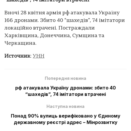
“шахедів”, 74 імітатори втрачені
Вночі 28 квітня армія рф атакувала Україну
166 дронами. Збито 40 “шахедів”, 74 імітатори
локаційно втрачені. Постраждали
Харківщина, Донеччина, Сумщина та
Черкащина.
Источник
:
УНН
Попередня новина
рф атакувала Україну дронами: збито 40
“шахедів”, 74 імітатори втрачені
Наступна новина
Понад 90% вулиць верифіковано у Єдиному
державному реєстрі адрес – Мінрозвитку