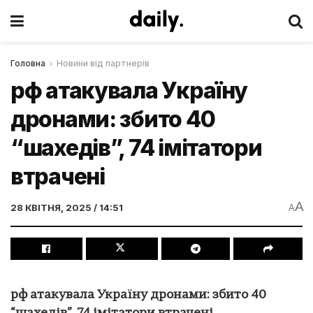
Головна
Новини від партнерів
рф атакувала Україну
дронами: збито 40
“шахедів”, 74 імітатори
втрачені
A
28 КВІТНЯ, 2025 / 14:51
A
рф атакувала Україну дронами: збито 40