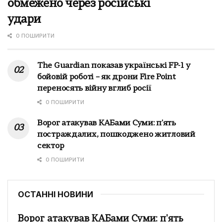
обмежено через російські
удари
0 ПОШИРИТИ
The Guardian показав українські FP-1 у
бойовій роботі – як дрони Fire Point
переносять війну вглиб росії
0 ПОШИРИТИ
Ворог атакував КАБами Суми: п'ять
постраждалих, пошкоджено житловий
сектор
0 ПОШИРИТИ
ОСТАННІ НОВИНИ
Ворог атакував КАБами Суми: п'ять