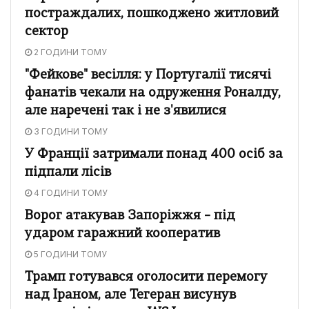
постраждалих, пошкоджено житловий
сектор
2 ГОДИНИ ТОМУ
"Фейкове" весілля: у Португалії тисячі
фанатів чекали на одруження Роналду,
але наречені так і не з'явилися
3 ГОДИНИ ТОМУ
У Франції затримали понад 400 осіб за
підпали лісів
4 ГОДИНИ ТОМУ
Ворог атакував Запоріжжя – під
ударом гаражний кооператив
5 ГОДИНИ ТОМУ
Трамп готувався оголосити перемогу
над Іраном, але Тегеран висунув