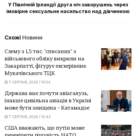
У Північній Ірландії друга ніч заворушень через
імовірне сексуальне насильство над дівчинкою
Схожі
Новини
Схему з 1,5 тис. "списаних" з
військового обліку викрили на
Закарпатті, фігурує екскерівник
Мукачівського ТЦК
7 СЕРПНЯ, 2026 / 10:54
Держава має почути авіагалузь,
інакше цивільна авіація в Україні
може бути знищена – Катамадзе
7 СЕРПНЯ, 2026 / 10:43
США вважають, що путін може
перевірити рішучість НАТО