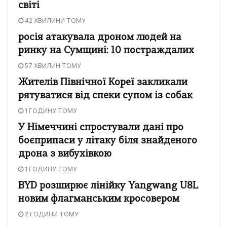
світі
42 ХВИЛИНИ ТОМУ
росія атакувала дроном людей на
ринку на Сумщині: 10 постраждалих
57 ХВИЛИН ТОМУ
Жителів Північної Кореї закликали
рятуватися від спеки супом із собак
1 ГОДИНУ ТОМУ
У Німеччині спростували дані про
боєприпаси у літаку біля знайденого
дрона з вибухівкою
1 ГОДИНУ ТОМУ
BYD розширює лінійку Yangwang U8L
новим флагманським кросовером
2 ГОДИНИ ТОМУ