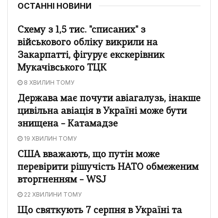
ОСТАННІ НОВИНИ
Схему з 1,5 тис. "списаних" з
військового обліку викрили на
Закарпатті, фігурує екскерівник
Мукачівського ТЦК
8 ХВИЛИН ТОМУ
Держава має почути авіагалузь, інакше
цивільна авіація в Україні може бути
знищена – Катамадзе
19 ХВИЛИН ТОМУ
США вважають, що путін може
перевірити рішучість НАТО обмеженим
вторгненням – WSJ
22 ХВИЛИНИ ТОМУ
Що святкують 7 серпня в Україні та