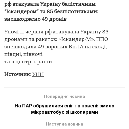
рф атакувала Україну балістичним
“Іскандером” та 85 безпілотниками:
знешкоджено 49 дронів
Уночі 11 червня рф атакувала Україну 85
дронами та ракетою «Іскандер-М». ППО
знешкодила 49 ворожих БпЛА на сході,
півдні, півночі
та в центрі країни.
Источник
:
УНН
Попередня новина
На ПАР обрушилися сніг та повені: змило
мікроавтобус зі школярами
Наступна новина