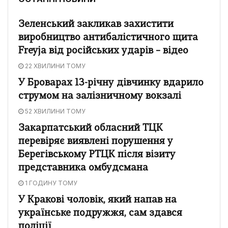
Зеленський закликав захистити
виробництво антибалістичного щита
Freyja від російських ударів – відео
22 ХВИЛИНИ ТОМУ
У Броварах 13-річну дівчинку вдарило
струмом на залізничному вокзалі
52 ХВИЛИНИ ТОМУ
Закарпатський обласний ТЦК
перевіряє виявлені порушення у
Берегівському РТЦК після візиту
представника омбудсмана
1 ГОДИНУ ТОМУ
У Кракові чоловік, який напав на
українське подружжя, сам здався
поліції