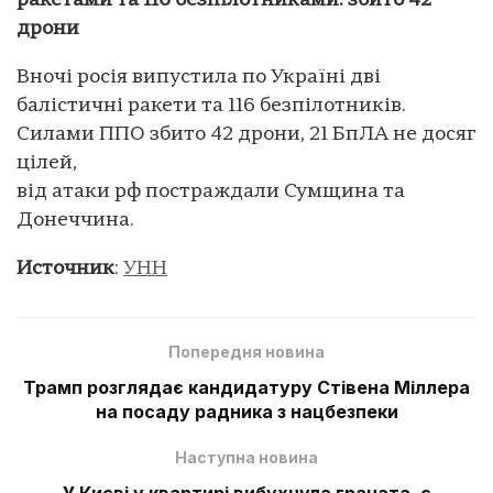
ракетами та 116 безпілотниками: збито 42
дрони
Вночі росія випустила по Україні дві
балістичні ракети та 116 безпілотників.
Силами ППО збито 42 дрони, 21 БпЛА не досяг
цілей,
від атаки рф постраждали Сумщина та
Донеччина.
Источник
:
УНН
Попередня новина
Трамп розглядає кандидатуру Стівена Міллера
на посаду радника з нацбезпеки
Наступна новина
У Києві у квартирі вибухнула граната, є