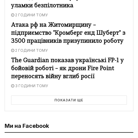
уламки безпілотника
2 ГОДИНИ ТОМУ
Атака рф на Житомирщину –
підприємство "Кромберг енд Шуберт" з
3500 працівників призупинило роботу
2 ГОДИНИ ТОМУ
The Guardian показав українські FP-1 у
бойовій роботі – як дрони Fire Point
переносять війну вглиб росії
3 ГОДИНИ ТОМУ
ПОКАЗАТИ ЩЕ
Ми на Facebook