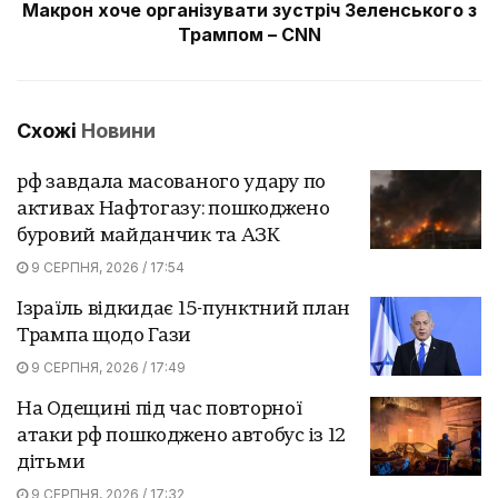
Макрон хоче організувати зустріч Зеленського з
Трампом – CNN
Схожі
Новини
рф завдала масованого удару по
активах Нафтогазу: пошкоджено
буровий майданчик та АЗК
9 СЕРПНЯ, 2026 / 17:54
Ізраїль відкидає 15-пунктний план
Трампа щодо Гази
9 СЕРПНЯ, 2026 / 17:49
На Одещині під час повторної
атаки рф пошкоджено автобус із 12
дітьми
9 СЕРПНЯ, 2026 / 17:32