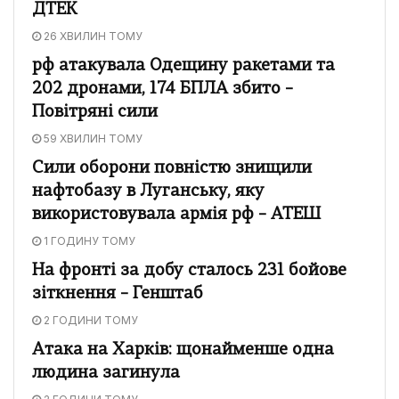
ДТЕК
26 ХВИЛИН ТОМУ
рф атакувала Одещину ракетами та
202 дронами, 174 БПЛА збито –
Повітряні сили
59 ХВИЛИН ТОМУ
Сили оборони повністю знищили
нафтобазу в Луганську, яку
використовувала армія рф – АТЕШ
1 ГОДИНУ ТОМУ
На фронті за добу сталось 231 бойове
зіткнення – Генштаб
2 ГОДИНИ ТОМУ
Атака на Харків: щонайменше одна
людина загинула