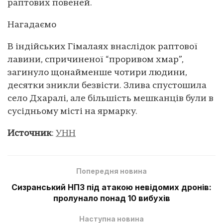
раптових повеней.
Нагадаємо
В індійських Гімалаях внаслідок раптової
лавини, спричиненої “проривом хмар”,
загинуло щонайменше чотири людини,
десятки зникли безвісти. Злива спустошила
село Дхаралі, але більшість мешканців були в
сусідньому місті на ярмарку.
Источник
:
УНН
Попередня новина
Сизранський НПЗ під атакою невідомих дронів:
пролунало понад 10 вибухів
Наступна новина