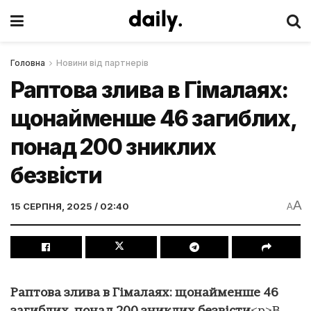
Головна
Новини від партнерів
Раптова злива в Гімалаях:
щонайменше 46 загиблих,
понад 200 зниклих
безвісти
A
15 СЕРПНЯ, 2025 / 02:40
A
Раптова злива в Гімалаях: щонайменше 46