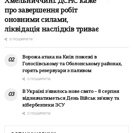
Хмельниччині: ДСНС каже
про завершення робіт
оновними силами,
ліквідація наслідків триває
0 ПОШИРИТИ
Ворожа атака на Київ: пожежі в
Голосіївському та Оболонському районах,
горять резервуари з паливом
0 ПОШИРИТИ
В Україні з'явилось нове свято – 8 серпня
відзначатиметься День Військ зв'язку та
кібербезпеки ЗСУ
0 ПОШИРИТИ