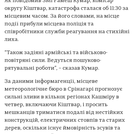
Як повідомив ЗМІ Рамеш Кумар, комісар
округу Кіштвар, катастрофа сталася об 11:30 за
місцевим часом. За його словами, на місце
події прибули місцева поліція та
співробітники служби реагування на стихійні
лиха.
“Також задіяні армійські та військово-
повітряні сили. Ведуться пошуково-
рятувальні роботи”, – сказав Кумар.
За даними інформагенції, місцеве
метеорологічне бюро в Срінагарі прогнозує
сильні зливи в кількох регіонах Кашміру в
четвер, включаючи Кіштвар, і просить
мешканців триматися подалі від нестійких
конструкцій, електричних стовпів та старих
дерев, оскільки існує ймовірність зсувів та