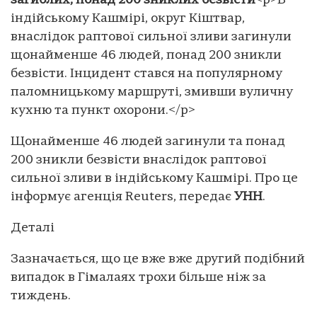
загиблих, понад 200 зниклих безвісти
<p>В
індійському Кашмірі, округ Кіштвар,
внаслідок раптової сильної зливи загинули
щонайменше 46 людей, понад 200 зникли
безвісти. Інцидент стався на популярному
паломницькому маршруті, змивши вуличну
кухню та пункт охорони.</p>
Щонайменше 46 людей загинули та понад
200 зникли безвісти внаслідок раптової
сильної зливи в індійському Кашмірі. Про це
інформує агенція Reuters, передає
УНН
.
Деталі
Зазначається, що це вже вже другий подібний
випадок в Гімалаях трохи більше ніж за
тиждень.