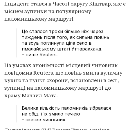
Інцидент стався в Часоті округу Кіштвар, яке є
місцем зупинки на популярному
паломницькому маршруті.
Це сталося трохи більше ніж через
тиждень після того, як сильна повінь
та зсув поглинули ціле село в
гімалайському штаті Уттаракханд
– пише Reuters.
На умовах анонімності місцевий чиновник
повідомив Reuters, що повінь змила вуличну
кухню та пункт охорони, встановлені в селі,
зупинці на паломницькому маршруті до
храму Мачайл Мата.
Велика кількість паломників зібралася
на обід, і їх змило течією
– сказав чиновник.