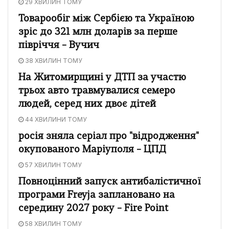
29 ХВИЛИН ТОМУ
Товарообіг між Сербією та Україною
зріс до 321 млн доларів за перше
півріччя – Вучич
38 ХВИЛИН ТОМУ
На Житомирщині у ДТП за участю
трьох авто травмувалися семеро
людей, серед них двоє дітей
44 ХВИЛИНИ ТОМУ
росія зняла серіал про "відродження"
окупованого Маріуполя – ЦПД
57 ХВИЛИН ТОМУ
Повноцінний запуск антибалістичної
програми Freyja заплановано на
середину 2027 року – Fire Point
58 ХВИЛИН ТОМУ