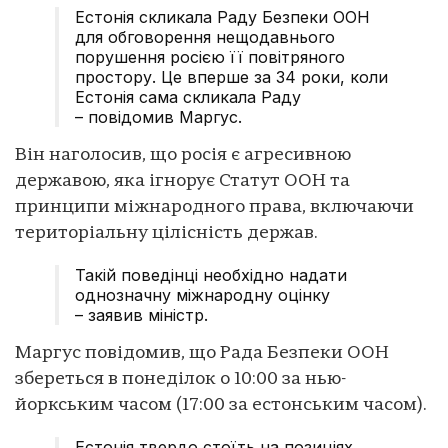
Естонія скликала Раду Безпеки ООН
для обговорення нещодавнього
порушення росією її повітряного
простору. Це вперше за 34 роки, коли
Естонія сама скликала Раду
– повідомив Маргус.
Він наголосив, що росія є агресивною
державою, яка ігнорує Статут ООН та
принципи міжнародного права, включаючи
територіальну цілісність держав.
Такій поведінці необхідно надати
однозначну міжнародну оцінку
– заявив міністр.
Маргус повідомив, що Рада Безпеки ООН
збереться в понеділок о 10:00 за нью-
йоркським часом (17:00 за естонським часом).
Естонія твердо стоїть на позиціях