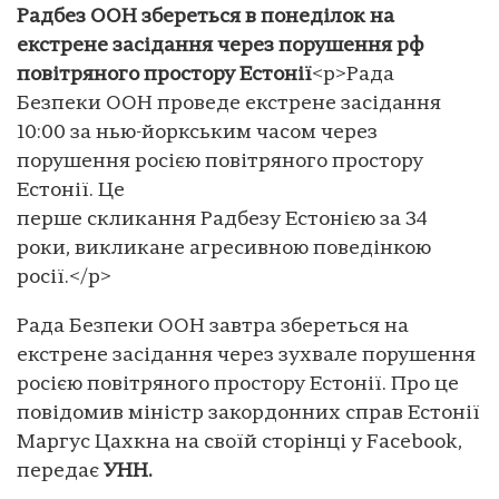
Радбез ООН збереться в понеділок на
екстрене засідання через порушення рф
повітряного простору Естонії
<p>Рада
Безпеки ООН проведе екстрене засідання
10:00 за нью-йоркським часом через
порушення росією повітряного простору
Естонії. Це
перше скликання Радбезу Естонією за 34
роки, викликане агресивною поведінкою
росії.</p>
Рада Безпеки ООН завтра збереться на
екстрене засідання через зухвале порушення
росією повітряного простору Естонії. Про це
повідомив міністр закордонних справ Естонії
Маргус Цахкна на своїй сторінці у Facebook,
передає
УНН.