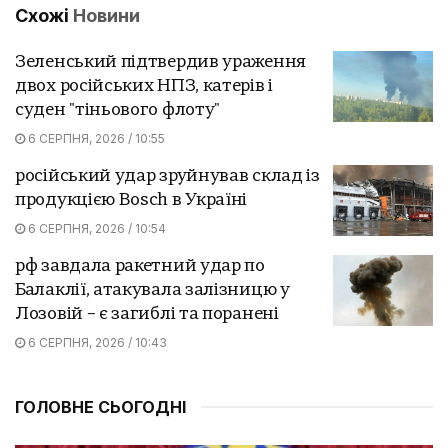
Схожі
Новини
Зеленський підтвердив ураження
двох російських НПЗ, катерів і
суден "тіньового флоту"
6 СЕРПНЯ, 2026 / 10:55
російський удар зруйнував склад із
продукцією Bosch в Україні
6 СЕРПНЯ, 2026 / 10:54
рф завдала ракетний удар по
Балаклії, атакувала залізницю у
Лозовій – є загиблі та поранені
6 СЕРПНЯ, 2026 / 10:43
ГОЛОВНЕ СЬОГОДНІ