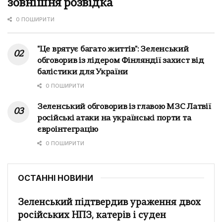
зовнішня розвідка
0 ПОШИРИТИ
"Це врятує багато життів": Зеленський
обговорив із лідером Фінляндії захист від
балістики для України
0 ПОШИРИТИ
Зеленський обговорив із главою МЗС Латвії
російські атаки на українські порти та
євроінтеграцію
0 ПОШИРИТИ
ОСТАННІ НОВИНИ
Зеленський підтвердив ураження двох
російських НПЗ, катерів і суден