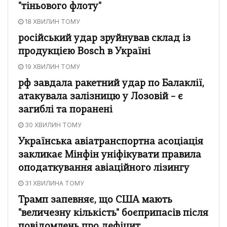
"тіньового флоту"
18 ХВИЛИН ТОМУ
російський удар зруйнував склад із
продукцією Bosch в Україні
19 ХВИЛИН ТОМУ
рф завдала ракетний удар по Балаклії,
атакувала залізницю у Лозовій – є
загиблі та поранені
30 ХВИЛИН ТОМУ
Українська авіатранспортна асоціація
закликає Мінфін уніфікувати правила
оподаткування авіаційного лізингу
31 ХВИЛИНА ТОМУ
Трамп запевняє, що США мають
"величезну кількість" боєприпасів після
повідомлень про дефіцит