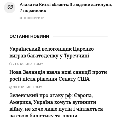
Атака на Київ і область: 3 людини загинули,
7 поранених
0 ПОШИРИТИ
ОСТАННІ НОВИНИ
Український велогонщик Царенко
виграв багатоденку у Туреччині
21 ХВИЛИНА ТОМУ
Нова Зеландія ввела нові санкції проти
росії після рішення Сенату США
39 ХВИЛИН ТОМУ
Зеленський про атаку рф: Європа,
Америка, Україна хочуть зупинити
війну, не хоче лише путін і чіпляється
за свою балістику та дрони