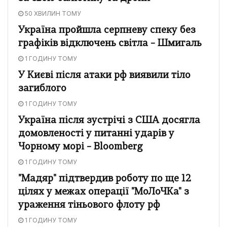
50 ХВИЛИН ТОМУ
Україна пройшла серпневу спеку без
графіків відключень світла – Шмигаль
1 ГОДИНУ ТОМУ
У Києві після атаки рф виявили тіло
загиблого
1 ГОДИНУ ТОМУ
Україна після зустрічі з США досягла
домовленості у питанні ударів у
Чорному морі – Bloomberg
1 ГОДИНУ ТОМУ
"Мадяр" підтвердив роботу по ще 12
цілях у межах операції "МоЛоЧКа" з
ураження тіньового флоту рф
1 ГОДИНУ ТОМУ