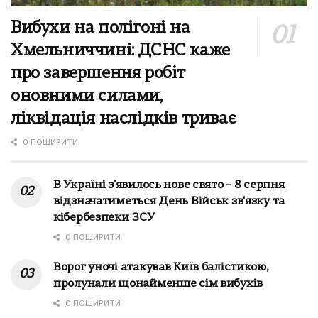
Вибухи на полігоні на
Хмельниччині: ДСНС каже
про завершення робіт
оновними силами,
ліквідація наслідків триває
0 ПОШИРИТИ
В Україні з'явилось нове свято – 8 серпня
відзначатиметься День Військ зв'язку та
кібербезпеки ЗСУ
0 ПОШИРИТИ
Ворог уночі атакував Київ балістикою,
пролунали щонайменше сім вибухів
0 ПОШИРИТИ