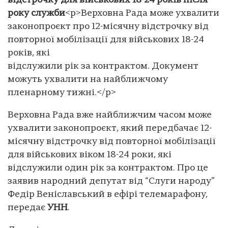
відстрочку для військових 18-24 років після
року служби
<p>Верховна Рада може ухвалити
законопроєкт про 12-місячну відстрочку від
повторної мобілізації для військових 18-24
років, які
відслужили рік за контрактом. Документ
можуть ухвалити на найближчому
пленарному тижні.</p>
Верховна Рада вже найближчим часом може
ухвалити законопроєкт, який передбачає 12-
місячну відстрочку від повторної мобілізації
для військових віком 18-24 роки, які
відслужили один рік за контрактом. Про це
заявив народний депутат від “Слуги народу”
Федір Веніславський в ефірі телемарафону,
передає
УНН
.