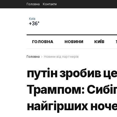
Головна
Контакти
Київ
+36°
ГОЛОВНА
НОВИНИ
КИЇВ
Головна
Новини від партнерів
путін зробив ц
Трампом: Сибіга
найгірших ноч