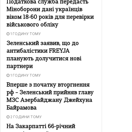
Податкова служба передасть
Міноборони дані українців
віком 18-60 років для перевірки
військового обліку
1 ГОДИНУ ТОМУ
Зеленський заявив, що до
антибалістики FREYJA
планують долучитися нові
партнери
1 ГОДИНУ ТОМУ
Вперше з початку вторгнення
рф – Зеленський прийняв главу
МЗС Азербайджану Джейхуна
Байрамова
2 ГОДИНИ ТОМУ
На Закарпатті 66-річний