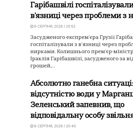
Гарібашвілі госпіталізували
в'язниці через проблеми з
6 СЕРПНЯ, 2026 / 20:52
Засудженого експрем'єра Грузії Гаріб
госпіталізували з в'язниці через проб
нирками. Колишнього прем'єр-міністра
Іраклія Гарібашвілі, засудженого за 
грошей,...
Абсолютно ганебна ситуація
відсутністю води у Марганц
Зеленський запевнив, що
відповідальну особу звільн
6 СЕРПНЯ, 2026 / 20:40