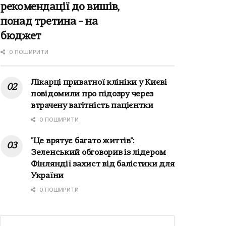
рекомендації до вишів,
понад третина – на
бюджет
0 ПОШИРИТИ
Лікарці приватної клініки у Києві
повідомили про підозру через
втрачену вагітність пацієнтки
0 ПОШИРИТИ
"Це врятує багато життів":
Зеленський обговорив із лідером
Фінляндії захист від балістики для
України
0 ПОШИРИТИ