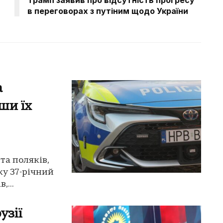
в переговорах з путіним щодо України
а
ши їх
та поляків,
ку 37-річний
,...
узії