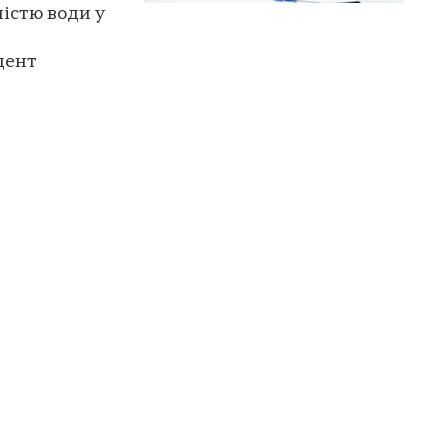
ністю води у
дент