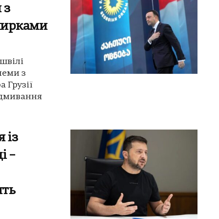
 з
 нирками
ашвілі
леми з
 Грузії
відмивання
 із
і –
ять