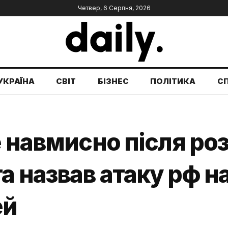
Четвер, 6 Серпня, 2026
УКРАЇНА
СВІТ
БІЗНЕС
ПОЛІТИКА
С
е навмисно після ро
 назвав атаку рф на
ей