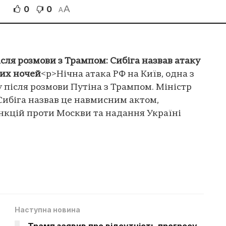
A
0
0
A
сля розмови з Трампом: Сибіга назвав атаку
ших ночей
<p>Нічна атака РФ на Київ, одна з
у після розмови Путіна з Трампом. Міністр
ибіга назвав це навмисним актом,
нкцій проти Москви та надання Україні
Наступна новина
Трамп заявив про відсутність прогресу