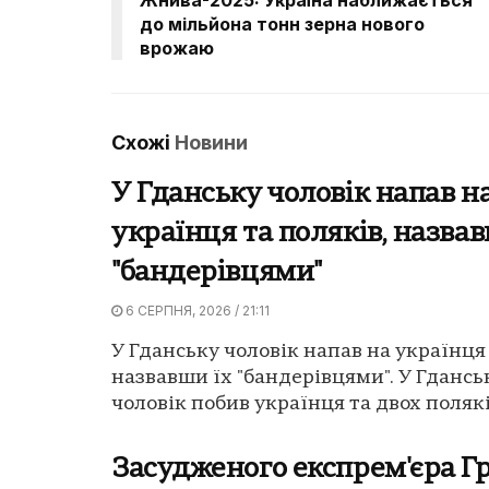
до мільйона тонн зерна нового
врожаю
Схожі
Новини
У Гданську чоловік напав н
українця та поляків, назвав
"бандерівцями"
6 СЕРПНЯ, 2026 / 21:11
У Гданську чоловік напав на українця 
назвавши їх "бандерівцями". У Гдансь
чоловік побив українця та двох поляків
Засудженого експрем'єра Гр