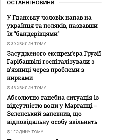
ОСТАННІ НОВИНИ
У Гданську чоловік напав на
українця та поляків, назвавши
їх "бандерівцями"
30 ХВИЛИН ТОМУ
Засудженого експрем'єра Грузії
Гарібашвілі госпіталізували з
в'язниці через проблеми з
нирками
48 ХВИЛИН ТОМУ
Абсолютно ганебна ситуація із
відсутністю води у Марганці –
Зеленський запевнив, що
відповідальну особу звільнять
1 ГОДИНУ ТОМУ