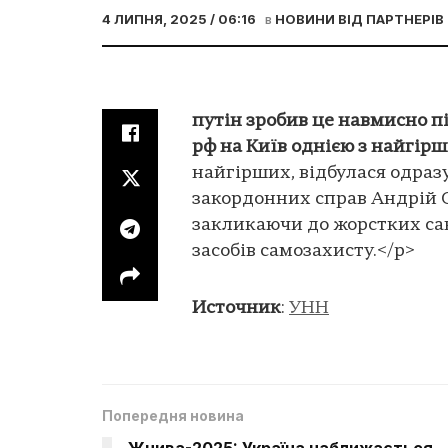
4 ЛИПНЯ, 2025 / 06:16
в
НОВИНИ ВІД ПАРТНЕРІВ
путін зробив це навмисно пі
рф на Київ однією з найгір
найгірших, відбулася одраз
закордонних справ Андрій С
закликаючи до жорстких са
засобів самозахисту.</p>
Источник
:
УНН
Попередня новина
Жнива-2025: Україна наближається