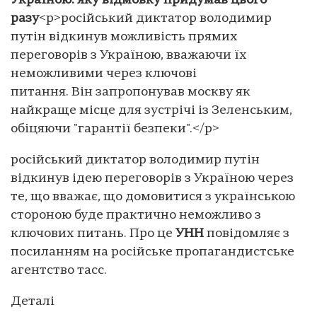
Україною: яку відмовку придумав цього
разу
<p>російський диктатор володимир
путін відкинув можливість прямих
переговорів з Україною, вважаючи їх
неможливими через ключові
питання. Він запропонував москву як
найкраще місце для зустрічі із Зеленським,
обіцяючи "гарантії безпеки".</p>
російський диктатор володимир путін
відкинув ідею переговорів з Україною через
те, що вважає, що домовитися з українською
стороною буде практично неможливо з
ключових питань. Про це
УНН
повідомляє з
посиланням на російське пропагандистське
агентство тасс.
Деталі