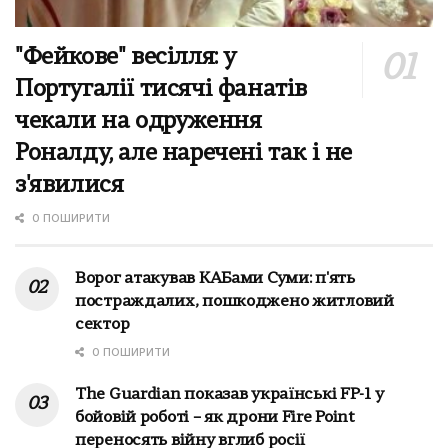
"Фейкове" весілля: у
Португалії тисячі фанатів
чекали на одруження
Роналду, але наречені так і не
з'явилися
0 ПОШИРИТИ
Ворог атакував КАБами Суми: п'ять
постраждалих, пошкоджено житловий
сектор
0 ПОШИРИТИ
The Guardian показав українські FP-1 у
бойовій роботі – як дрони Fire Point
переносять війну вглиб росії