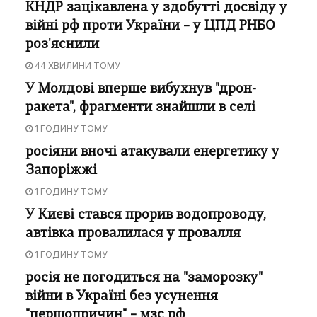
КНДР зацікавлена у здобутті досвіду у
війні рф проти України – у ЦПД РНБО
роз'яснили
44 ХВИЛИНИ ТОМУ
У Молдові вперше вибухнув "дрон-
ракета", фрагменти знайшли в селі
1 ГОДИНУ ТОМУ
росіяни вночі атакували енергетику у
Запоріжжі
1 ГОДИНУ ТОМУ
У Києві стався прорив водопроводу,
автівка провалилася у провалля
1 ГОДИНУ ТОМУ
росія не погодиться на "заморозку"
війни в Україні без усунення
"першопричин" – мзс рф