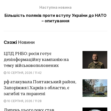
Наступна новина
Більшість поляків проти вступу України до НАТО
– опитування
Схожі
Новини
ЦПД РНБО: росія готує
дезінформаційну кампанію на
тему військовополонених
10 СЕРПНЯ, 2026 / 11:42
рф атакувала Полтавський район,
Запоріжжя і Харків з областю, є
загиблі та поранені
10 СЕРПНЯ, 2026 / 11:28
Липень цього року став