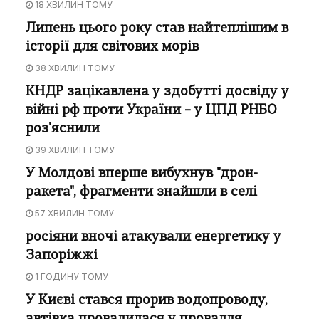
18 ХВИЛИН ТОМУ
Липень цього року став найтеплішим в
історії для світових морів
38 ХВИЛИН ТОМУ
КНДР зацікавлена у здобутті досвіду у
війні рф проти України – у ЦПД РНБО
роз'яснили
39 ХВИЛИН ТОМУ
У Молдові вперше вибухнув "дрон-
ракета", фрагменти знайшли в селі
57 ХВИЛИН ТОМУ
росіяни вночі атакували енергетику у
Запоріжжі
1 ГОДИНУ ТОМУ
У Києві стався прорив водопроводу,