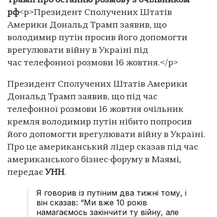
Трамп про останню розмову з очільником
рф
<p>Президент Сполучених Штатів
Америки Дональд Трамп заявив, що
володимир путін просив його допомогти
врегулювати війну в Україні під
час телефонної розмови 16 жовтня.</p>
Президент Сполучених Штатів Америки
Дональд Трамп заявив, що під час
телефонної розмови 16 жовтня очільник
кремля володимир путін нібито попросив
його допомогти врегулювати війну в Україні.
Про це американський лідер сказав під час
американського бізнес-форуму в Маямі,
передає
УНН
.
Я говорив із путіним два тижні тому, і
він сказав: “Ми вже 10 років
намагаємось закінчити ту війну, але