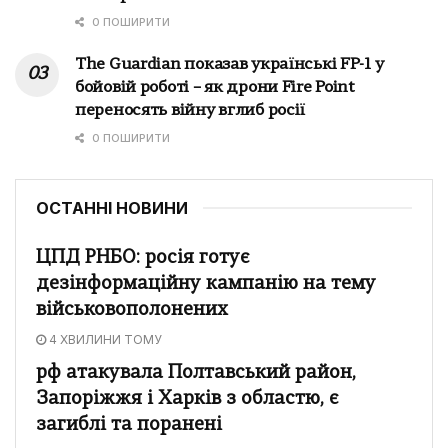
0 ПОШИРИТИ
The Guardian показав українські FP-1 у
бойовій роботі – як дрони Fire Point
переносять війну вглиб росії
0 ПОШИРИТИ
ОСТАННІ НОВИНИ
ЦПД РНБО: росія готує
дезінформаційну кампанію на тему
військовополонених
4 ХВИЛИНИ ТОМУ
рф атакувала Полтавський район,
Запоріжжя і Харків з областю, є
загиблі та поранені