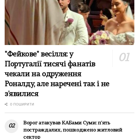
"Фейкове" весілля: у
Португалії тисячі фанатів
чекали на одруження
Роналду, але наречені так і не
з'явилися
0 ПОШИРИТИ
Ворог атакував КАБами Суми: п'ять
постраждалих, пошкоджено житловий
сектор