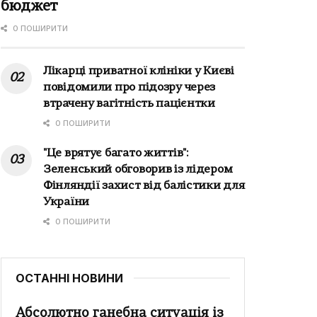
бюджет
0 ПОШИРИТИ
Лікарці приватної клініки у Києві
повідомили про підозру через
втрачену вагітність пацієнтки
0 ПОШИРИТИ
"Це врятує багато життів":
Зеленський обговорив із лідером
Фінляндії захист від балістики для
України
0 ПОШИРИТИ
ОСТАННІ НОВИНИ
Абсолютно ганебна ситуація із