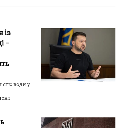
 із
і –
ять
ністю води у
дент
ть