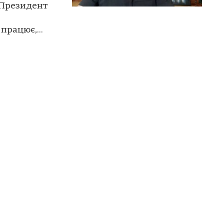
 Президент
рацює,...