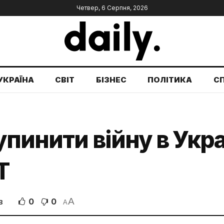
Четвер, 6 Серпня, 2026
УКРАЇНА
СВІТ
БІЗНЕС
ПОЛІТИКА
С
упинити війну в Укра
T
A
0
0
В
A