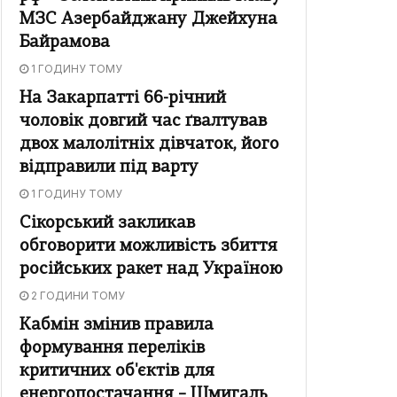
МЗС Азербайджану Джейхуна
Байрамова
1 ГОДИНУ ТОМУ
На Закарпатті 66-річний
чоловік довгий час ґвалтував
двох малолітніх дівчаток, його
відправили під варту
1 ГОДИНУ ТОМУ
Сікорський закликав
обговорити можливість збиття
російських ракет над Україною
2 ГОДИНИ ТОМУ
Кабмін змінив правила
формування переліків
критичних об'єктів для
енергопостачання – Шмигаль