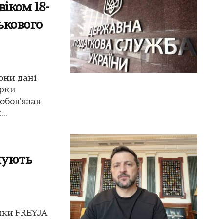
іком 18-
ькового
они дані
ірки
зобов'язав
..
нують
ики FREYJA