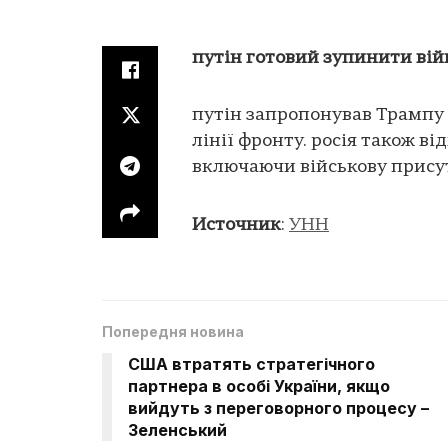
путін готовий зупинити війн
путін запропонував Трампу 
лінії фронту. росія також в
включаючи військову присут
Источник
:
УНН
Попередня новина
США втратять стратегічного
партнера в особі України, якщо
вийдуть з переговорного процесу –
Зеленський