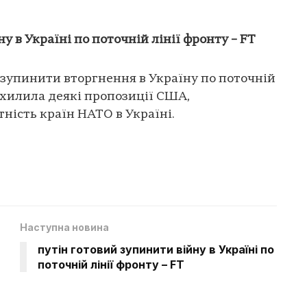
у в Україні по поточній лінії фронту – FT
зупинити вторгнення в Україну по поточній
ідхилила деякі пропозиції США,
ність країн НАТО в Україні.
Наступна новина
путін готовий зупинити війну в Україні по
поточній лінії фронту – FT