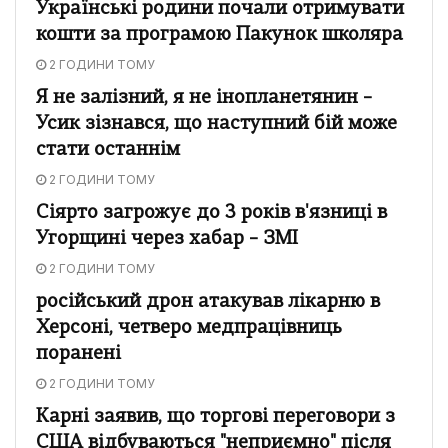
Українські родини почали отримувати
кошти за програмою Пакунок школяра
2 ГОДИНИ ТОМУ
Я не залізний, я не інопланетянин –
Усик зізнався, що наступний бій може
стати останнім
2 ГОДИНИ ТОМУ
Сіярто загрожує до 3 років в'язниці в
Угорщині через хабар – ЗМІ
2 ГОДИНИ ТОМУ
російський дрон атакував лікарню в
Херсоні, четверо медпрацівниць
поранені
2 ГОДИНИ ТОМУ
Карні заявив, що торгові переговори з
США відбуваються "неприємно" після