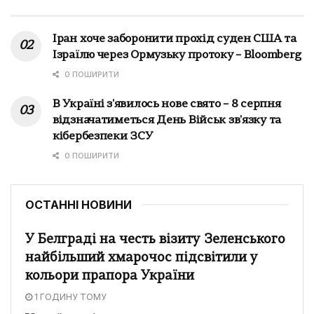
Іран хоче заборонити прохід суден США та
Ізраїлю через Ормузьку протоку – Bloomberg
0 ПОШИРИТИ
В Україні з'явилось нове свято – 8 серпня
відзначатиметься День Військ зв'язку та
кібербезпеки ЗСУ
0 ПОШИРИТИ
ОСТАННІ НОВИНИ
У Белграді на честь візиту Зеленського
найбільший хмарочос підсвітили у
кольори прапора України
1 ГОДИНУ ТОМУ