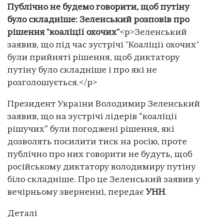
Публічно не будемо говорити, щоб путіну
було складніше: Зеленський розповів про
рішення "коаліції охочих"
<p>Зеленський
заявив, що під час зустрічі "Коаліції охочих"
були прийняті рішення, щоб диктатору
путіну було складніше і про які не
розголошується.</p>
Президент України Володимир Зеленський
заявив, що на зустрічі лідерів “коаліції
рішучих” були погоджені рішення, які
дозволять посилити тиск на росію, проте
публічно про них говорити не будуть, щоб
російському диктатору володимиру путіну
біло складніше. Про це Зеленський заявив у
вечірньому зверненні, передає
УНН
.
Деталі