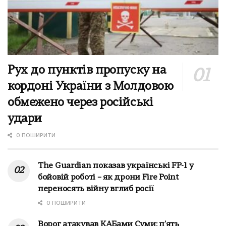
Рух до пунктів пропуску на
кордоні України з Молдовою
обмежено через російські
удари
0 ПОШИРИТИ
The Guardian показав українські FP-1 у
бойовій роботі – як дрони Fire Point
переносять війну вглиб росії
0 ПОШИРИТИ
Ворог атакував КАБами Суми: п'ять