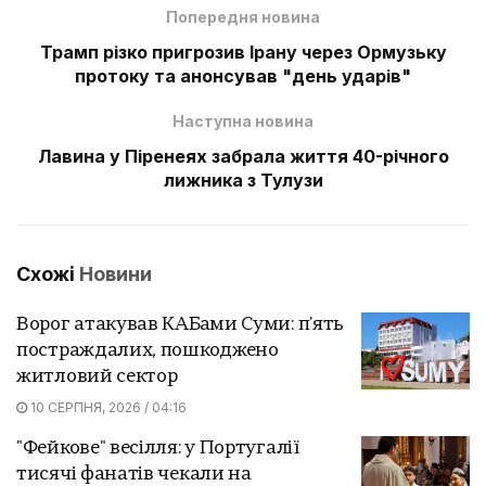
Попередня новина
Трамп різко пригрозив Ірану через Ормузьку
протоку та анонсував "день ударів"
Наступна новина
Лавина у Піренеях забрала життя 40-річного
лижника з Тулузи
Схожі
Новини
Ворог атакував КАБами Суми: п'ять
постраждалих, пошкоджено
житловий сектор
10 СЕРПНЯ, 2026 / 04:16
"Фейкове" весілля: у Португалії
тисячі фанатів чекали на