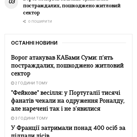
постраждалих, пошкоджено житловий
сектор
0 ПОШИРИТИ
ОСТАННІ НОВИНИ
Ворог атакував КАБами Суми: п'ять
постраждалих, пошкоджено житловий
сектор
2 ГОДИНИ ТОМУ
"Фейкове" весілля: у Португалії тисячі
фанатів чекали на одруження Роналду,
але наречені так і не з'явилися
3 ГОДИНИ ТОМУ
У Франції затримали понад 400 осіб за
підпали лісів