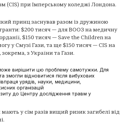
м (CIS) при Імперському коледжі Лондона.
 який принц заснував разом із дружиною
гранти: $200 тисяч — для ВООЗ на медичну
орданії, $150 тисяч — Save the Children на
гу у Смузі Гази, та ще $150 тисяч — CIS на
 зокрема, з України та Гази.
е може вирішити цю проблему самотужки. Для
та змогли відновитися після вибухових
івпраця урядів, науки, медицини,
хисних організацій
 візиту до Центру дослідження травм у
 мають у сім разів вищий ризик загибелі від
і.