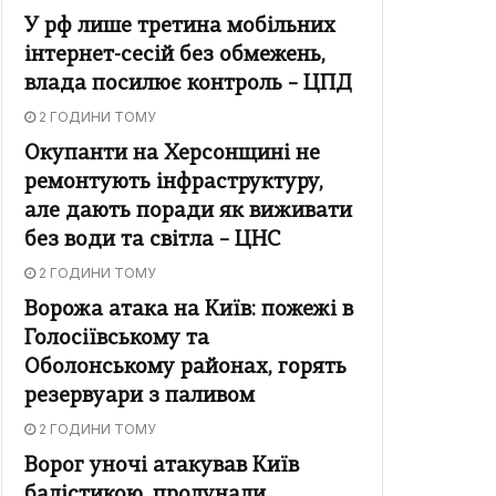
У рф лише третина мобільних
інтернет-сесій без обмежень,
влада посилює контроль – ЦПД
2 ГОДИНИ ТОМУ
Окупанти на Херсонщині не
ремонтують інфраструктуру,
але дають поради як виживати
без води та світла – ЦНС
2 ГОДИНИ ТОМУ
Ворожа атака на Київ: пожежі в
Голосіївському та
Оболонському районах, горять
резервуари з паливом
2 ГОДИНИ ТОМУ
Ворог уночі атакував Київ
балістикою, пролунали