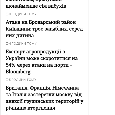
щонайменше сім вибухів
3 ГОДИНИ ТОМУ
Атака на Броварський район
Київщини: троє загиблих, серед
них дитина
4 ГОДИНИ ТОМУ
Експорт агропродукції з
України може скоротитися на
54% через атаки на порти –
Bloomberg
5 ГОДИНИ ТОМУ
Британія, Франція, Німеччина
та Італія застерегли москву від
анексії грузинських територій у
річницю вторгнення