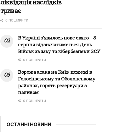
ліквідація наслідків
триває
0 ПОШИРИТИ
В Україні з'явилось нове свято – 8
серпня відзначатиметься День
Військ зв'язку та кібербезпеки ЗСУ
0 ПОШИРИТИ
Ворожа атака на Київ: пожежі в
Голосіївському та Оболонському
районах, горять резервуари з
паливом
0 ПОШИРИТИ
ОСТАННІ НОВИНИ