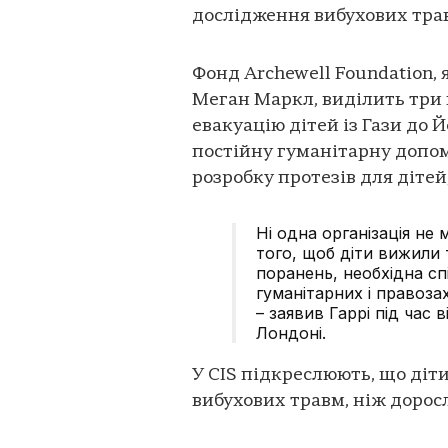
дослідження вибухових трав
Фонд Archewell Foundation,
Меган Маркл, виділить три 
евакуацію дітей із Гази до Й
постійну гуманітарну допомо
розробку протезів для дітей,
Ні одна організація н
того, щоб діти вижили 
поранень, необхідна сп
гуманітарних і правоза
– заявив Гаррі під час
Лондоні.
У CIS підкреслюють, що діти
вибухових травм, ніж доросл