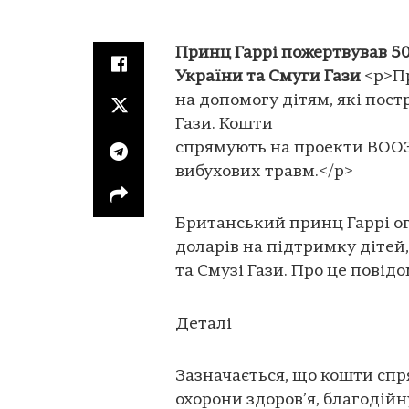
Принц Гаррі пожертвував 50
України та Смуги Гази
<p>Пр
на допомогу дітям, які пост
Гази. Кошти
спрямують на проекти ВООЗ,
вибухових травм.</p>
Британський принц Гаррі ог
доларів на підтримку дітей,
та Смузі Гази. Про це повід
Деталі
Зазначається, що кошти спр
охорони здоров’я, благодійн