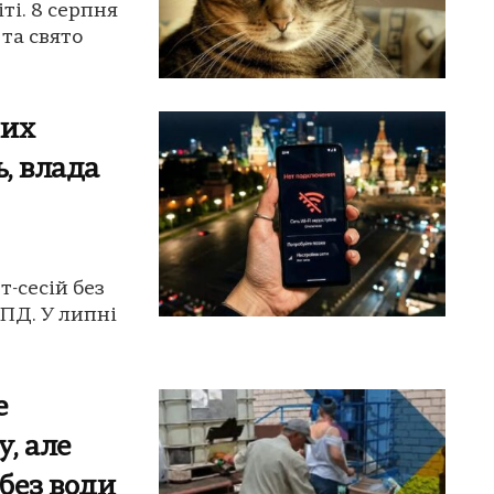
ті. 8 серпня
та свято
них
ь, влада
-сесій без
ЦПД. У липні
е
, але
без води