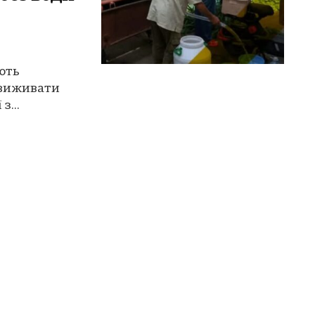
ють
 виживати
з...