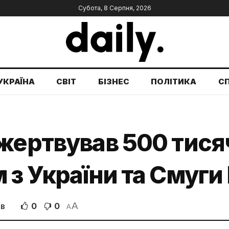
Субота, 8 Серпня, 2026
УКРАЇНА
СВІТ
БІЗНЕС
ПОЛІТИКА
С
жертвував 500 тисяч
 з України та Смуги 
A
0
0
ІВ
A