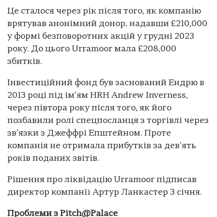
Це сталося через рік після того, як компанію
врятував анонімний донор, надавши £210,000
у формі безповоротних акцій у грудні 2023
року. До цього Urramoor мала £208,000
збитків.
Інвестиційний фонд був заснований Ендрю в
2013 році під ім’ям HRH Andrew Inverness,
через півтора року після того, як його
позбавили ролі спецпосланця з торгівлі через
зв’язки з Джеффрі Епштейном. Проте
компанія не отримала прибутків за дев’ять
років поданих звітів.
Рішення про ліквідацію Urramoor підписав
директор компанії Артур Ланкастер 3 січня.
Проблеми з Pitch@Palace