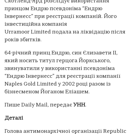
Скотленд-Ярд розслідує використання
принцом Ендрю псевдоніма “Ендрю
Інвернесс” при реєстрації компаній. Його
інвестиційна компанія
Urramoor Limited подала на ліквідацію після
років збитків.
64-річний принц Ендрю, син Єлизавети ІІ,
який носить титул герцога Йоркського,
звинуватили у використанні псевдоніма
“Ендрю Інвернесс” для реєстрації компанії
Naples Gold Limited у 2002 році разом із
бізнесменом Йоганом Еліашем.
Пише Daily Mail, передає
УНН
.
Деталі
Голова антимонархічної організації Republic