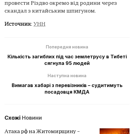
провести Різдво окремо від родини через
скандал з китайським шпигуном.
Источник
:
УНН
Попередня новина
Кількість загиблих під час землетрусу в Тибеті
сягнула 95 людей
Наступна новина
Вимагав хабарі з перевізників – судитимуть
посадовця КМДА
Схожі
Новини
Атака рф на Житомирщину –