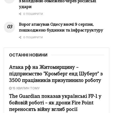
з Молдовою обмежено через російські
удари
0 ПОШИРИТИ
Ворог атакував Одесу вночі 9 серпня,
пошкоджено будинки та інфраструктуру
0 ПОШИРИТИ
ОСТАННІ НОВИНИ
Атака рф на Житомирщину –
підприємство "Кромберг енд Шуберт" з
3500 працівників призупинило роботу
15 ХВИЛИН ТОМУ
The Guardian показав українські FP-1 у
бойовій роботі – як дрони Fire Point
переносять війну вглиб росії