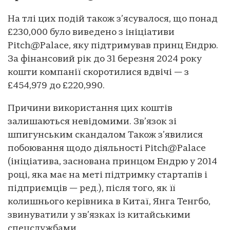
На тлі цих подій також з’ясувалося, що понад
£230,000 було виведено з ініціативи
Pitch@Palace, яку підтримував принц Ендрю.
За фінансовий рік до 31 березня 2024 року
кошти компанії скоротилися вдвічі — з
£454,979 до £220,990.
Причини використання цих коштів
залишаються невідомими. Зв’язок зі
шпигунським скандалом Також з’явилися
побоювання щодо діяльності Pitch@Palace
(ініціатива, заснована принцом Ендрю у 2014
році, яка має на меті підтримку стартапів і
підприємців — ред.), після того, як її
колишнього керівника в Китаї, Янга Тенгбо,
звинуватили у зв’язках із китайськими
спецслужбами.