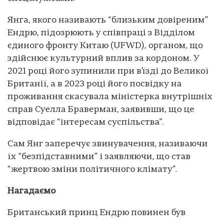
Янга, якого називають “близьким довіреним”
Ендрю, підозрюють у співпраці з Відділом
єдиного фронту Китаю (UFWD), органом, що
здійснює культурний вплив за кордоном. У
2021 році його зупинили при в’їзді до Великої
Британії, а в 2023 році його посвідку на
проживання скасувала міністерка внутрішніх
справ Суелла Браверман, заявивши, що це
відповідає “інтересам суспільства”.
Сам Янг заперечує звинувачення, називаючи
їх “безпідставними” і заявляючи, що став
“жертвою зміни політичного клімату”.
Нагадаємо
Британський принц Ендрю повинен був