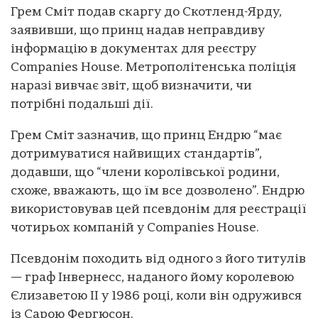
Грем Сміт подав скаргу до Скотленд-Ярду,
заявивши, що принц надав неправдиву
інформацію в документах для реєстру
Companies House. Метрополітенська поліція
наразі вивчає звіт, щоб визначити, чи
потрібні подальші дії.
Грем Сміт зазначив, що принц Ендрю “має
дотримуватися найвищих стандартів”,
додавши, що “члени королівської родини,
схоже, вважають, що їм все дозволено”. Ендрю
використовував цей псевдонім для реєстрації
чотирьох компаній у Companies House.
Псевдонім походить від одного з його титулів
— граф Інвернесс, наданого йому королевою
Єлизаветою II у 1986 році, коли він одружився
із Сарою Фергюсон.